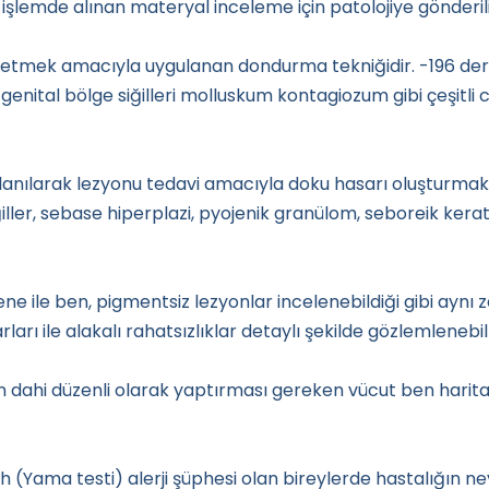
işlemde alınan materyal inceleme için patolojiye gönderili
 etmek amacıyla uygulanan dondurma tekniğidir. -196 derece
i, genital bölge siğilleri molluskum kontagiozum gibi çeşitli c
ullanılarak lezyonu tedavi amacıyla doku hasarı oluştur
iğiller, sebase hiperplazi, pyojenik granülom, seboreik kera
ile ben, pigmentsiz lezyonlar incelenebildiği gibi aynı 
ları ile alakalı rahatsızlıklar detaylı şekilde gözlemlenebi
in dahi düzenli olarak yaptırması gereken vücut ben harita
h (Yama testi) alerji şüphesi olan bireylerde hastalığın n