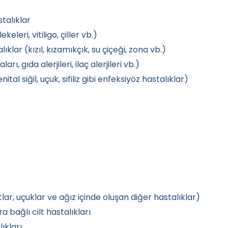
talıklar
leri, vitiligo, çiller vb.)
klar (kızıl, kızamıkçık, su çiçeği, zona vb.)
rı, gıda alerjileri, ilaç alerjileri vb.)
tal siğil, uçuk, sifiliz gibi enfeksiyöz hastalıklar)
ftlar, uçuklar ve ağız içinde oluşan diğer hastalıklar)
bağlı cilt hastalıkları
ıkları