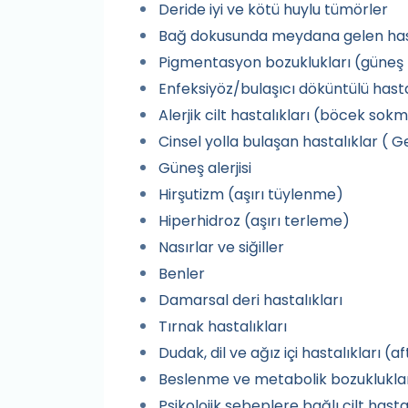
Deride iyi ve kötü huylu tümörler
Bağ dokusunda meydana gelen has
Pigmentasyon bozuklukları (güneş leke
Enfeksiyöz/bulaşıcı döküntülü hastalı
Alerjik cilt hastalıkları (böcek sokmala
Cinsel yolla bulaşan hastalıklar ( Geni
Güneş alerjisi
Hirşutizm (aşırı tüylenme)
Hiperhidroz (aşırı terleme)
Nasırlar ve siğiller
Benler
Damarsal deri hastalıkları
Tırnak hastalıkları
Dudak, dil ve ağız içi hastalıkları (a
Beslenme ve metabolik bozukluklara 
Psikolojik sebeplere bağlı cilt hastal