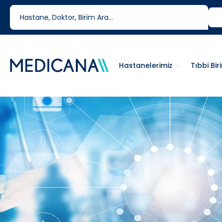
444 6 334
0850 460 6334
Hastanelerimiz
Tıbbi Bir