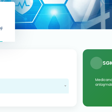
ji
SGK
Medicana 
anlaşmalı