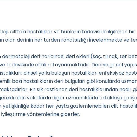
, ciltteki hastalıklar ve bunların tedavisi ile ilgilenen bir t
an olan derinin her türden rahatsızlığı incelenmekte ve te
dermatoloji deri haricinde; deri ekleri (saç, tırnak, ter bez
 ve tedavisinde etkili rol oynamaktadır. Derinin genel yapısı
stalıkları, cinsel yolla bulaşan hastalıklar, enfeksiyöz hasta
emik bazı hastalıkların deri bulguları gibi konularda uzman
şmaktadırlar. En sık rastlanan deri hastalıklarından nadir
ekli olan vakalarda diğer uzmanlıklarla ortaklaşa çalışar
yetişkinliğe kadar her yaşta gözlemlenebilen cilt hastalıkla
iyileştirme yöntemlerine giderler.