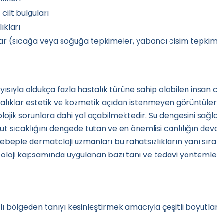
cilt bulguları
ıkları
ıklar (sıcağa veya soğuğa tepkimeler, yabancı cisim tepkim
sıyla oldukça fazla hastalık türüne sahip olabilen insan c
stalıklar estetik ve kozmetik açıdan istenmeyen görüntüler
ikolojik sorunlara dahi yol açabilmektedir. Su dengesini sağ
cut sıcaklığını dengede tutan ve en önemlisi canlılığın de
ebeple dermatoloji uzmanları bu rahatsızlıkların yanı sıra
oloji kapsamında uygulanan bazı tanı ve tedavi yöntemler
lı bölgeden tanıyı kesinleştirmek amacıyla çeşitli boyutlar