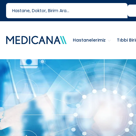
444 6 334
0850 460 6334
Hastanelerimiz
Tıbbi Bir