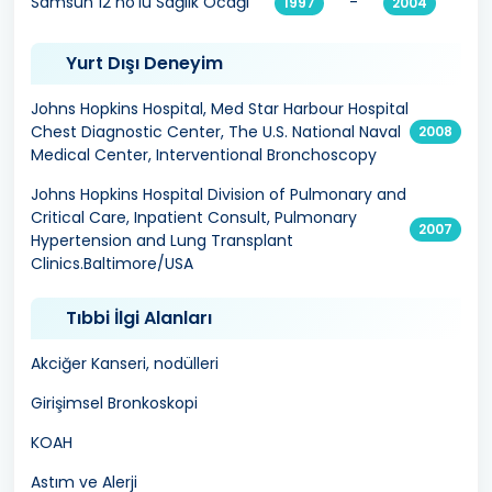
Samsun 12 no’lu Sağlık Ocağı
-
1997
2004
Yurt Dışı Deneyim
Johns Hopkins Hospital, Med Star Harbour Hospital
Chest Diagnostic Center, The U.S. National Naval
2008
Medical Center, Interventional Bronchoscopy
Johns Hopkins Hospital Division of Pulmonary and
Critical Care, Inpatient Consult, Pulmonary
2007
Hypertension and Lung Transplant
Clinics.Baltimore/USA
Tıbbi İlgi Alanları
Akciğer Kanseri, nodülleri
Girişimsel Bronkoskopi
KOAH
Astım ve Alerji