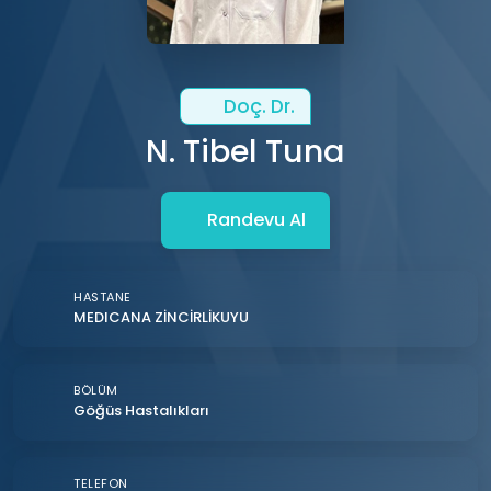
Doç. Dr.
N. Tibel Tuna
Randevu Al
HASTANE
MEDICANA ZİNCİRLİKUYU
BÖLÜM
Göğüs Hastalıkları
TELEFON