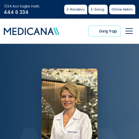
7/24 Acil Sağlık Hattı
E-Randevu
E-Sonuç
Online Hekim
444 6 334
Giriş Yap