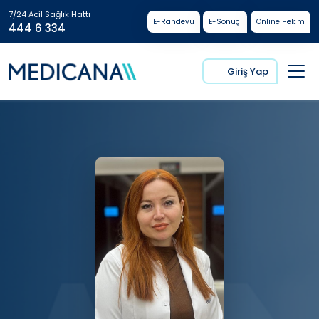
7/24 Acil Sağlık Hattı
E-Randevu
E-Sonuç
Online Hekim
444 6 334
Giriş Yap