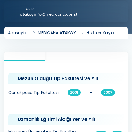
E-POSTA
atakoyinfo@medicana.com.tr
Hatice Kaya
Anasayfa
MEDICANA ATAKÖY
Mezun Olduğu Tıp Fakültesi ve Yılı
Cerrahpaşa Tıp Fakültesi
-
2001
2007
Uzmanlık Eğitimi Aldığı Yer ve Yılı
Marmara Üniversitesi Tıp Fakültesi