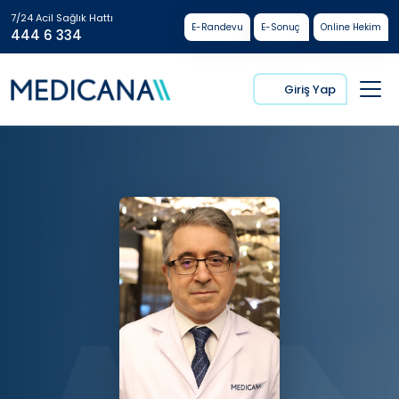
7/24 Acil Sağlık Hattı
E-Randevu
E-Sonuç
Online Hekim
444 6 334
Giriş Yap