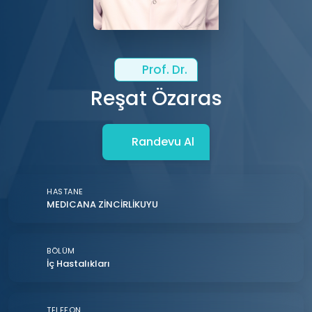
Prof. Dr.
Reşat Özaras
Randevu Al
HASTANE
MEDICANA ZİNCİRLİKUYU
BÖLÜM
İç Hastalıkları
TELEFON