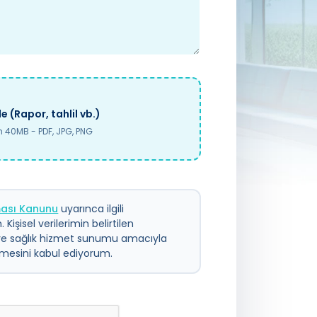
e (Rapor, tahlil vb.)
40MB - PDF, JPG, PNG
nması Kanunu
uyarınca ilgili
 Kişisel verilerimin belirtilen
ve sağlık hizmet sunumu amacıyla
ilmesini kabul ediyorum.