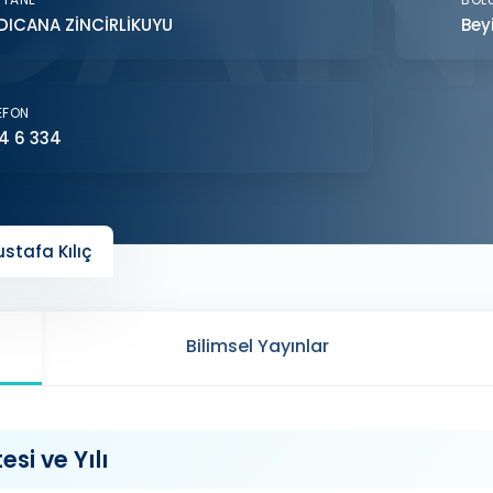
DICANA ZİNCİRLİKUYU
Bey
EFON
4 6 334
stafa Kılıç
Bilimsel Yayınlar
si ve Yılı