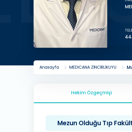
ME
TEL
44
Anasayfa
MEDICANA ZİNCİRLİKUYU
Mu
Hekim Özgeçmişi
Mezun Olduğu Tıp Fakülte