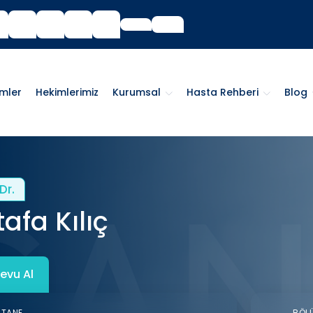
imler
Hekimlerimiz
Kurumsal
Hasta Rehberi
Blog
Dr.
afa Kılıç
evu Al
STANE
BÖL