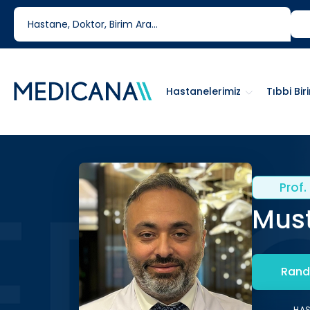
444 6 334
0850 460 6334
Hastanelerimiz
Tıbbi Bir
Prof. 
Must
Rand
HA