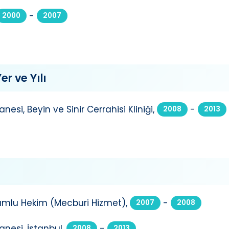
-
2000
2007
er ve Yılı
nesi, Beyin ve Sinir Cerrahisi Kliniği,
-
2008
2013
rumlu Hekim (Mecburi Hizmet),
-
2007
2008
anesi, İstanbul,
-
2008
2013