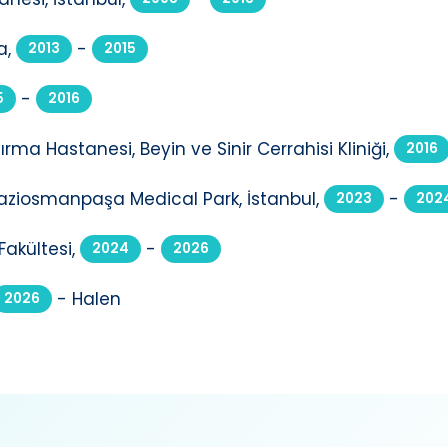
a,
-
2013
2015
-
5
2016
ırma Hastanesi, Beyin ve Sinir Cerrahisi Kliniği,
2016
, Gaziosmanpaşa Medical Park, İstanbul,
-
2023
202
Fakültesi,
-
2024
2026
- Halen
2026