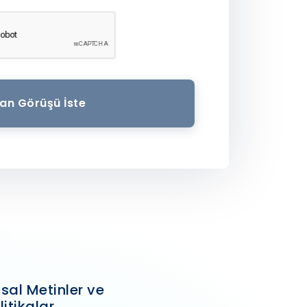
an Görüşü İste
sal Metinler ve
litikalar