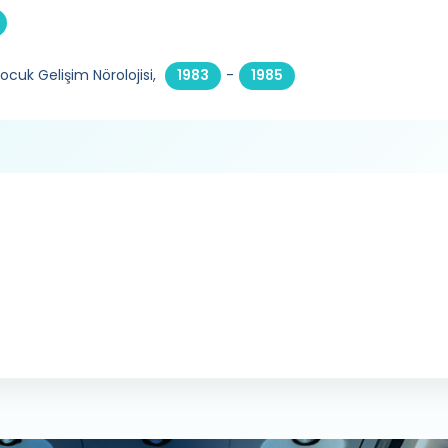
Çocuk Gelişim Nörolojisi,
-
1983
1985