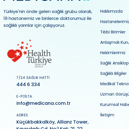
Türkiye'nin önde gelen sağlık grubu olarak,
Hakkımızda
19 hastanemiz ve binlerce doktorumuz ile
Hastanelerimi
sağlıklı yarınlar için çalışıyoruz.
Tıbbi Birimler
Anlaşmalı Kur
Hekimlerimiz
Sağlık Ansiklop
Sağlıklı Bilgiler
7/24 SAĞLIK HATTI
Medikal Teknol
444 6 334
Uzman Görüş
E-POSTA
info@medicana.com.tr
Kurumsal Habe
İletişim
ADRES
Küçükbakkalköy, Allianz Tower,
Kayışdağı Cd. No:1 Kat: 21, 22