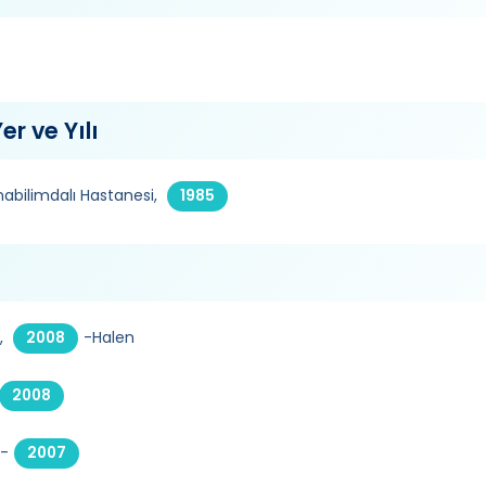
er ve Yılı
Anabilimdalı Hastanesi,
1985
,
-Halen
2008
2008
-
2007