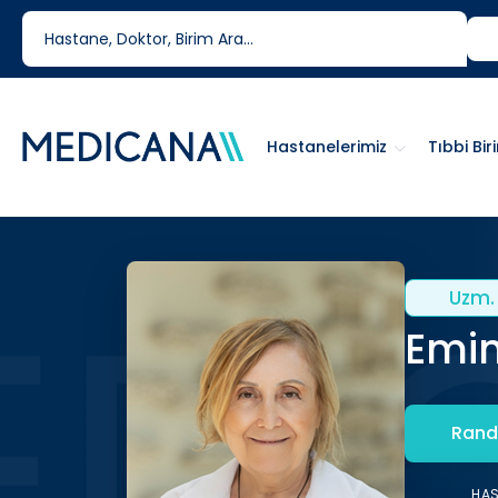
444 6 334
0850 460 6334
Hastanelerimiz
Tıbbi Bir
Uzm. 
Emin
Rand
HA