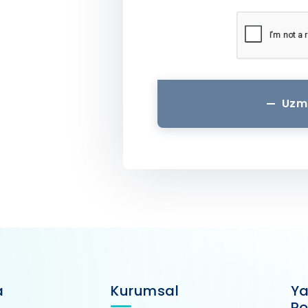
Uzm
a
Kurumsal
Ya
Po