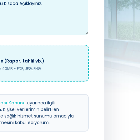
e (Rapor, tahlil vb.)
40MB - PDF, JPG, PNG
nması Kanunu
uyarınca ilgili
 Kişisel verilerimin belirtilen
ve sağlık hizmet sunumu amacıyla
ilmesini kabul ediyorum.