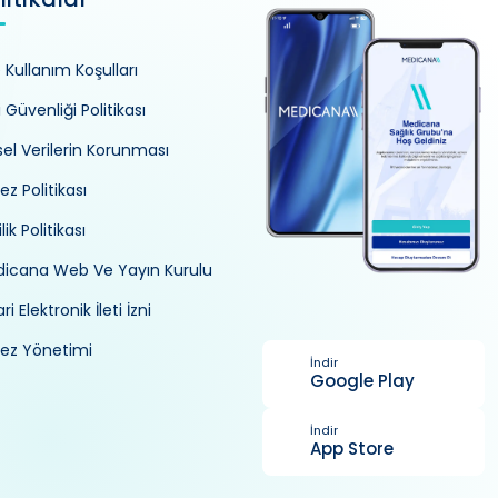
e Kullanım Koşulları
i Güvenliği Politikası
isel Verilerin Korunması
ez Politikası
ilik Politikası
icana Web Ve Yayın Kurulu
ri Elektronik İleti İzni
ez Yönetimi
İndir
Google Play
İndir
App Store