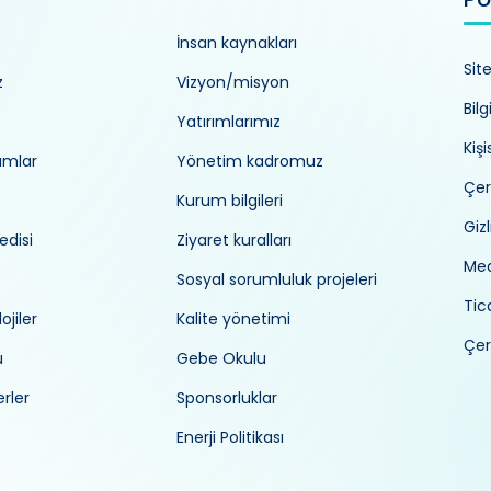
İnsan kaynakları
Sit
z
Vizyon/misyon
Bilg
Yatırımlarımız
Kiş
umlar
Yönetim kadromuz
Çer
Kurum bilgileri
Gizl
edisi
Ziyaret kuralları
Med
Sosyal sorumluluk projeleri
Tica
ojiler
Kalite yönetimi
Çer
ü
Gebe Okulu
rler
Sponsorluklar
Enerji Politikası