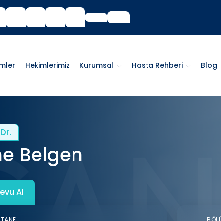
imler
Hekimlerimiz
Kurumsal
Hasta Rehberi
Blog
Dr.
e Belgen
evu Al
STANE
BÖL