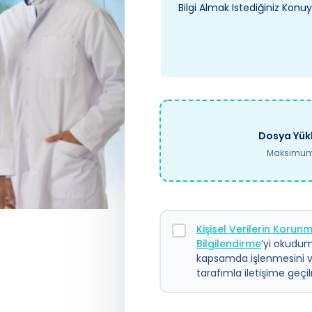
Dosya Yükl
Maksimum 
Kişisel Verilerin Koru
Bilgilendirme
’yi okudum.
kapsamda işlenmesini 
tarafımla iletişime geç