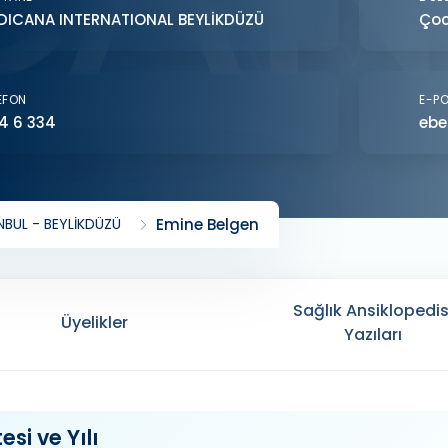
DICANA INTERNATIONAL BEYLİKDÜZÜ
Çoc
EFON
E-P
4 6 334
ebe
BUL - BEYLİKDÜZÜ
Emine Belgen
Sağlık Ansiklopedis
Üyelikler
Yazıları
si ve Yılı