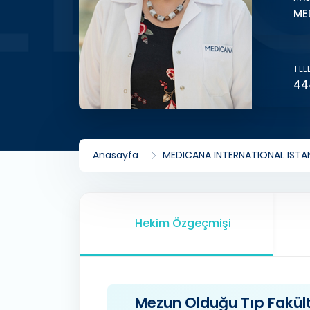
ME
TEL
44
Anasayfa
MEDICANA INTERNATIONAL ISTAN
Hekim Özgeçmişi
Mezun Olduğu Tıp Fakülte