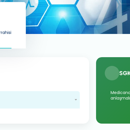
rahisi
SGK
Medicana 
anlaşmalı