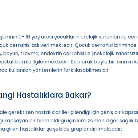
larının 0- 16 yaş arası çocukların ürolojik sorunları ile cer
ocuk cerrahisi adı verilmektedir. Çocuk cerrahisi birimind
, boyun, travma, endokrin cerrahisi ile jinekolojik rahatsızl
astalıkları ile ilgilenmektedir. Ek olarak böyle bir birimi
da kullanılan yöntemlerin farklılaşabilmesidir.
Hangi Hastalıklara Bakar?
e gerektiren hastalıklar ile ilgilendiği için geniş bir kap
 kapsayan bir birim olduğu için kimi zaman diğer sağlık birim
a giren hastalıklar şu şekilde gruplandırılmaktadır: