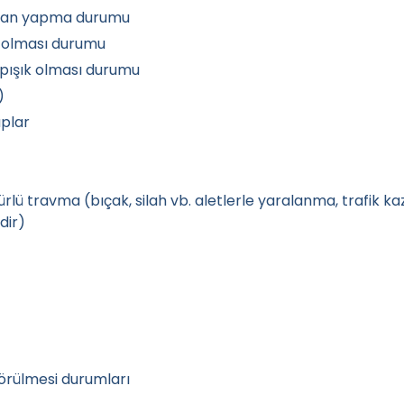
ından yapma durumu
ş olması durumu
yapışık olması durumu
)
aplar
lü travma (bıçak, silah vb. aletlerle yaralanma, trafik ka
dir)
örülmesi durumları