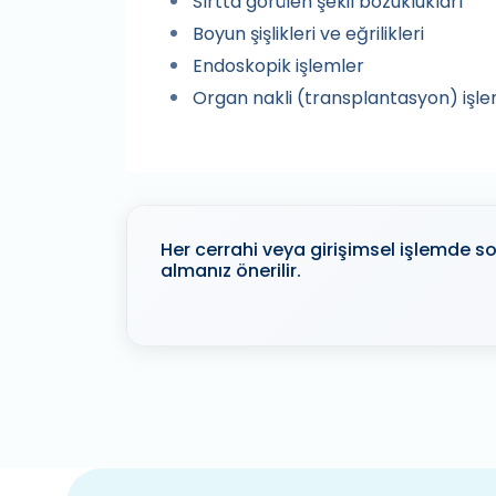
Sırtta görülen şekil bozuklukları
Boyun şişlikleri ve eğrilikleri
Endoskopik işlemler
Organ nakli (transplantasyon) işle
Her cerrahi veya girişimsel işlemde so
almanız önerilir.