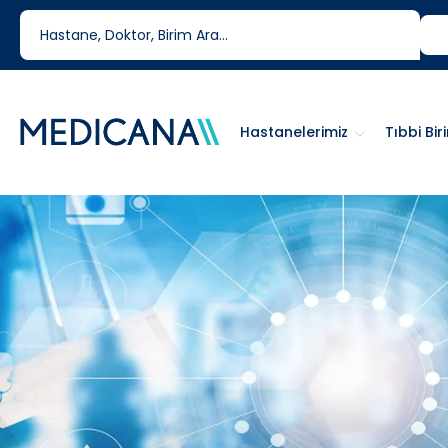
444 6 334
0850 460 6334
Hastanelerimiz
Tıbbi Bir