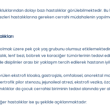
klarından dolayı bazı hastalıklar görülebilmektedir. Bu h
bezleri hastalıklarına gereken cerrahi müdahalenin yapılm
ıkları
 olmak üzere pek çok yaş grubunu olumsuz etkilemektedi
lık, lenf bezi, böbrek ve karaciğer tümörlerinin tedavi ed
e disiplinler arası bir yaklaşım tercih edilerek hastanın iy
len ekstrofi kloaka, gastroşizis, omfalosel, anorektal 
pertrofik pilor stenozu, jejunoileal atrezi, ekstrofi vezika,
klıklar da çocuk cerrahisi biriminin tedavi alanında yer a
iğer hastalıklar ise şu şekilde açıklanmaktadır: