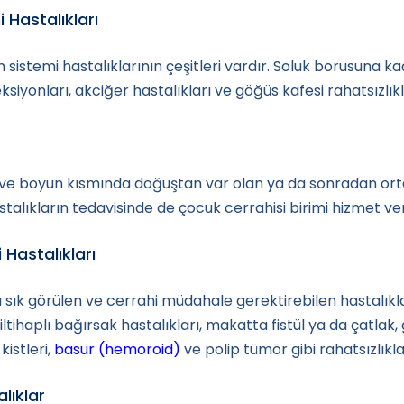
 Hastalıkları
stemi hastalıklarının çeşitleri vardır. Soluk borusuna k
ksiyonları, akciğer hastalıkları ve göğüs kafesi rahatsızlık
boyun kısmında doğuştan var olan ya da sonradan ortaya ç
astalıkların tedavisinde de çocuk cerrahisi birimi hizmet v
 Hastalıkları
a sık görülen ve cerrahi müdahale gerektirebilen hastalıkl
iltihaplı bağırsak hastalıkları, makatta fistül ya da çatlak, 
kistleri,
basur (hemoroid)
ve polip tümör gibi rahatsızlıkl
lıklar