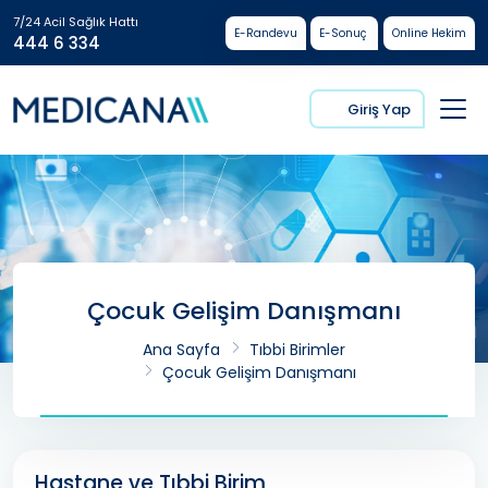
7/24 Acil Sağlık Hattı
E-Randevu
E-Sonuç
Online Hekim
444 6 334
Giriş Yap
Çocuk Gelişim Danışmanı
Ana Sayfa
Tıbbi Birimler
Çocuk Gelişim Danışmanı
Hastane ve Tıbbi Birim