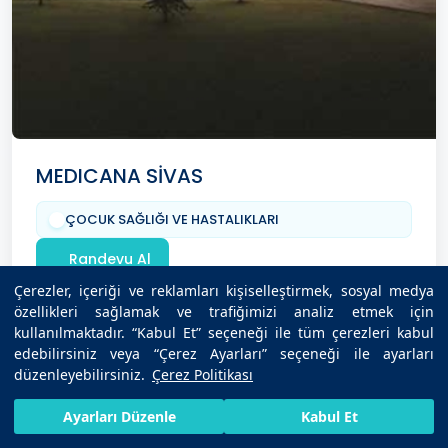
MEDICANA SİVAS
ÇOCUK SAĞLIĞI VE HASTALIKLARI
Randevu Al
Çerezler, içeriği ve reklamları kişiselleştirmek, sosyal medya
özellikleri sağlamak ve trafiğimizi analiz etmek için
kullanılmaktadır. “Kabul Et” seçeneği ile tüm çerezleri kabul
edebilirsiniz veya “Çerez Ayarları” seçeneği ile ayarları
düzenleyebilirsiniz.
Çerez Politikası
HIZLI RANDEVU AL
SIZI ARAYALIM
BIZE ULAŞIN
Ayarları Düzenle
Kabul Et