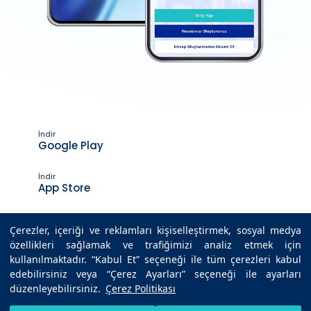
İndir
Google Play
İndir
App Store
Çerezler, içeriği ve reklamları kişiselleştirmek, sosyal medya
özellikleri sağlamak ve trafiğimizi analiz etmek için
Son Güncelleme Tarihi : 21.07.2020 19:46
kullanılmaktadır. “Kabul Et” seçeneği ile tüm çerezleri kabul
edebilirsiniz veya “Çerez Ayarları” seçeneği ile ayarları
düzenleyebilirsiniz.
Çerez Politikası
© 2025 Medicana Sağlık Grubu. Tüm hakları saklıdır.