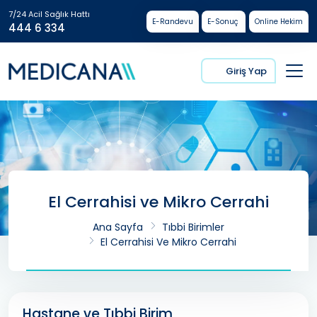
7/24 Acil Sağlık Hattı
E-Randevu
E-Sonuç
Online Hekim
444 6 334
Giriş Yap
El Cerrahisi ve Mikro Cerrahi
Ana Sayfa
Tıbbi Birimler
El Cerrahisi Ve Mikro Cerrahi
Hastane ve Tıbbi Birim