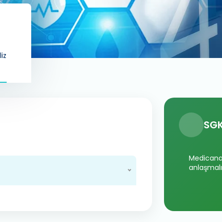
iz
SGK
Medicana 
anlaşmalı