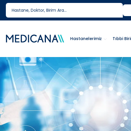
444 6 334
0850 460 6334
Hastanelerimiz
Tıbbi Bir