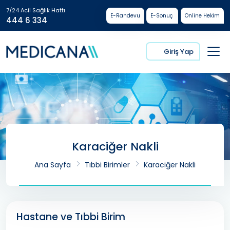
7/24 Acil Sağlık Hattı
E-Randevu
E-Sonuç
Online Hekim
444 6 334
Giriş Yap
Karaciğer Nakli
Ana Sayfa
Tıbbi Birimler
Karaciğer Nakli
Hastane ve Tıbbi Birim