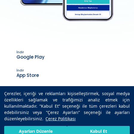
İndir
Google Play
İndir
App Store
Çerezler, içeriği ve reklamları kişiselleştirmek, sosyal medya
özellikleri sağlamak ve trafiğimizi analiz etmek için
Son Güncelleme Tarihi : 05.08.2021 11:41
kullanılmaktadır. “Kabul Et” seçeneği ile tüm çerezleri kabul
edebilirsiniz veya “Çerez Ayarları” seçeneği ile ayarları
düzenleyebilirsiniz.
Çerez Politikası
© 2025 Medicana Sağlık Grubu. Tüm hakları saklıdır.
HIZLI RANDEVU AL
SIZI ARAYALIM
BIZE ULAŞIN
Ayarları Düzenle
Kabul Et