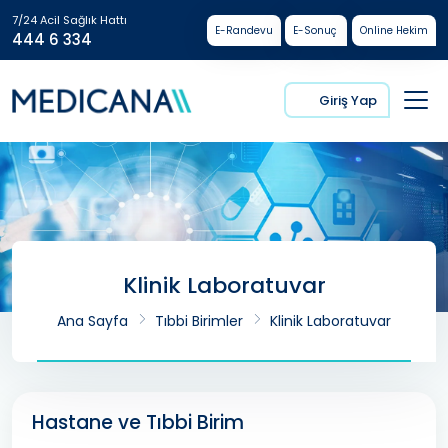
7/24 Acil Sağlık Hattı
E-Randevu
E-Sonuç
Online Hekim
444 6 334
Giriş Yap
Klinik Laboratuvar
Ana Sayfa
Tıbbi Birimler
Klinik Laboratuvar
Hastane ve Tıbbi Birim