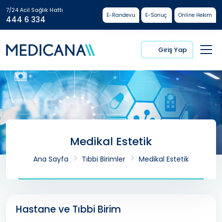
7/24 Acil Sağlık Hattı
E-Randevu
E-Sonuç
Online Hekim
444 6 334
Giriş Yap
Medikal Estetik
Ana Sayfa
Tıbbi Birimler
Medikal Estetik
Hastane ve Tıbbi Birim