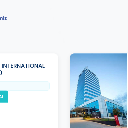
miz
 INTERNATIONAL
Ü
Al