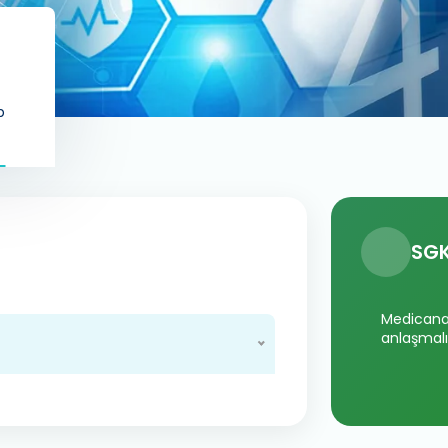
p
SGK
Medicana 
anlaşmalı