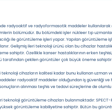
inde radyoaktif ve radyoformasotik maddeler kullanılarak
emlerin bölümüdür. Bu bölümdeki işler nükleer tıp uzmanlar
acılığı ile görüntüleme işleri yapar. Yapılan görüntüleme işl
anır. Gelişmiş ileri teknoloji ürünü olan bu cihazlar hastalı
neme sahiptir. Özellikle kanser hastalıklarının erken teşhi
ü tarafından çekilen görüntüler çok büyük öneme sahiptir
eri teknoloji cihazların kalitesi kadar bunu kullanan uzman 
n maddeler radyoaktif maddeler olduğundan iş güvenliği ve
yi sonuçların alınması teşhis ve tedavi süreçlerine de oluml
eri teknoloji görüntüleme cihazları bulanmaktadır: SPECT-
e yüksek görüntüleme kabiliyetine sahiptir. Bütün bu görü