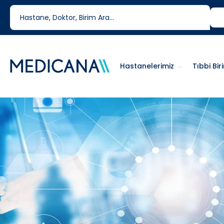
444 6 334
0850 460 6334
Hastanelerimiz
Tıbbi Bir