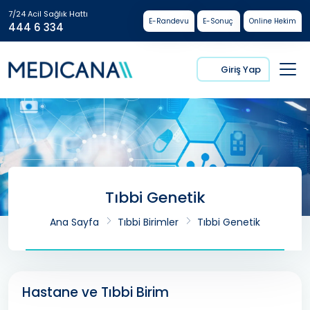
7/24 Acil Sağlık Hattı
E-Randevu
E-Sonuç
Online Hekim
444 6 334
Giriş Yap
Tıbbi Genetik
Ana Sayfa
Tıbbi Birimler
Tıbbi Genetik
Hastane ve Tıbbi Birim