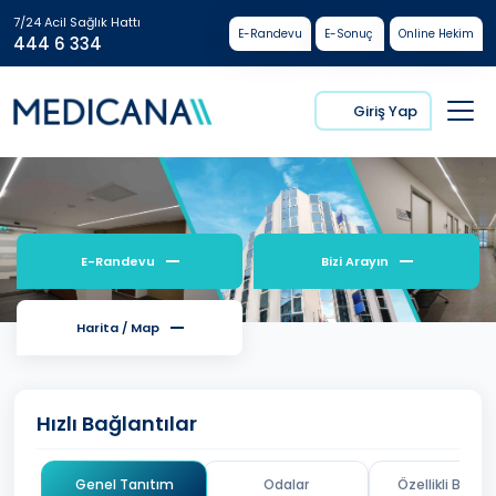
7/24 Acil Sağlık Hattı
E-Randevu
E-Sonuç
Online Hekim
444 6 334
Giriş Yap
E-Randevu
Bizi Arayın
Harita / Map
Hızlı Bağlantılar
Genel Tanıtım
Odalar
Özellikli Branşl