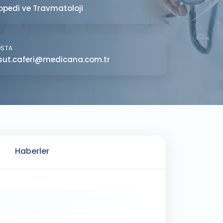
opedi ve Travmatoloji
OSTA
ut.caferi@medicana.com.tr
Haberler