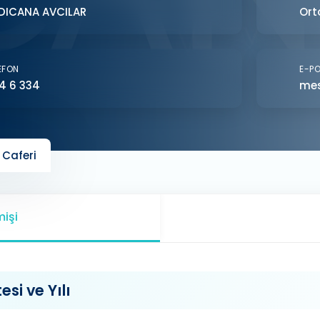
DICANA AVCILAR
Ort
EFON
E-P
4 6 334
mes
 Caferi
işi
si ve Yılı