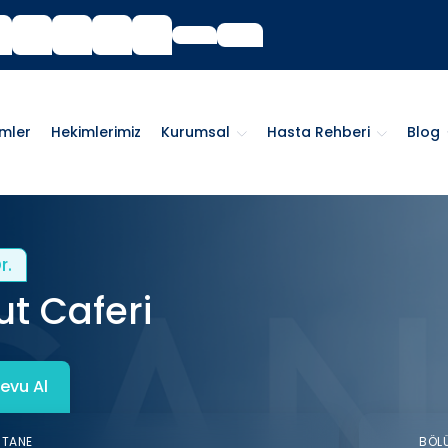
imler
Hekimlerimiz
Kurumsal
Hasta Rehberi
Blog
r.
t Caferi
evu Al
STANE
BÖL