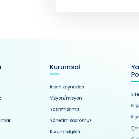
a
Kurumsal
Ya
Po
İnsan kaynakları
Sit
z
Vizyon/misyon
Bilg
Yatırımlarımız
Kiş
umlar
Yönetim kadromuz
Çer
Kurum bilgileri