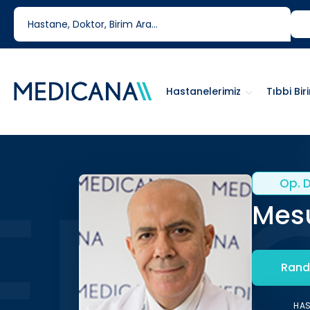
444 6 334
0850 460 6334
Hastanelerimiz
Tıbbi Bir
Op. D
Mesu
Rand
HA