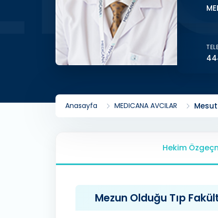
ME
TEL
44
Anasayfa
MEDICANA AVCILAR
Mesut
Hekim Özgeçm
Mezun Olduğu Tıp Fakülte