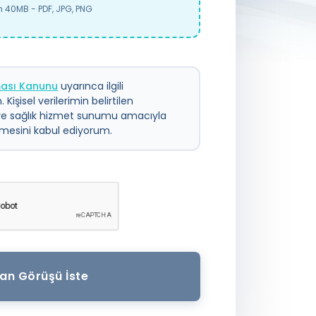
40MB - PDF, JPG, PNG
nması Kanunu
uyarınca ilgili
 Kişisel verilerimin belirtilen
ve sağlık hizmet sunumu amacıyla
ilmesini kabul ediyorum.
an Görüşü İste