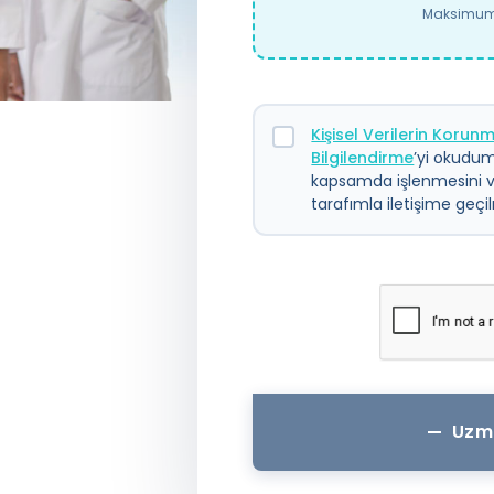
Maksimum 
Kişisel Verilerin Koru
Bilgilendirme
’yi okudum.
kapsamda işlenmesini 
tarafımla iletişime geç
Uzm