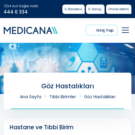
7/24 Acil Sağlık Hattı
E-Randevu
E-Sonuç
Online Hekim
444 6 334
Giriş Yap
Göz Hastalıkları
Ana Sayfa
Tıbbi Birimler
Göz Hastalıkları
Hastane ve Tıbbi Birim