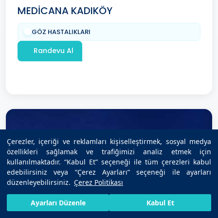
MEDİCANA KADIKÖY
GÖZ HASTALIKLARI
Randevu Al
Çerezler, içeriği ve reklamları kişiselleştirmek, sosyal medya
özellikleri sağlamak ve trafiğimizi analiz etmek için
kullanılmaktadır. “Kabul Et” seçeneği ile tüm çerezleri kabul
edebilirsiniz veya “Çerez Ayarları” seçeneği ile ayarları
düzenleyebilirsiniz.
Çerez Politikası
HIZLI RANDEVU AL
SIZI ARAYALIM
BIZE ULAŞIN
Ayarları Düzenle
Kabul Et