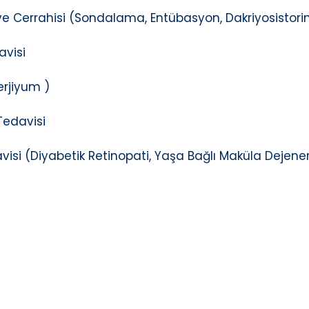
ı ve Cerrahisi (Sondalama, Entübasyon, Dakriyosistor
avisi
erjiyum )
Tedavisi
avisi (Diyabetik Retinopati, Yaşa Bağlı Maküla Dejene