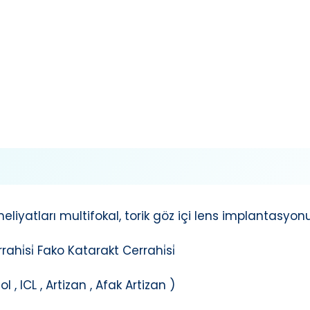
meliyatları multifokal, torik göz içi lens implantasyon
hi̇si̇ Fako Katarakt Cerrahi̇si̇
 , ICL , Artizan , Afak Artizan )