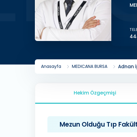
ME
TEL
44
Anasayfa
MEDICANA BURSA
Adnan İ
Hekim Özgeçmişi
Mezun Olduğu Tıp Fakülte