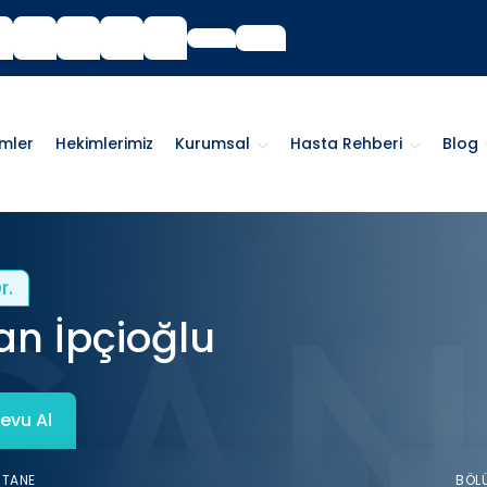
imler
Hekimlerimiz
Kurumsal
Hasta Rehberi
Blog
r.
n İpçioğlu
evu Al
STANE
BÖL