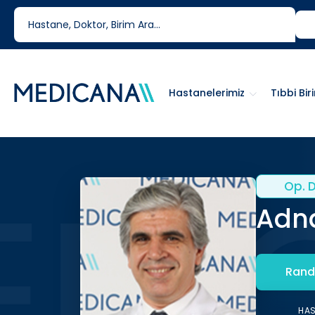
444 6 334
0850 460 6334
Hastanelerimiz
Tıbbi Bir
Op. D
Adna
Rand
HA