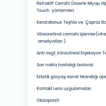
Refraktif Cerrahi (laserle Miyop, H
Touch yöntemleri.
Keratokonus Teşhisi ve Çapraz B
Vitreoretinal cerrrahi işlemler(vi
ameliyatları )
Anti Vegf, İntravitreal Enjeksiyon T
Sarı nokta hastalığı tedavisi
Estetik gözyaşı kanal tıkanıklığı op
Kontakt Lens uygulamaları
Oküloplasti