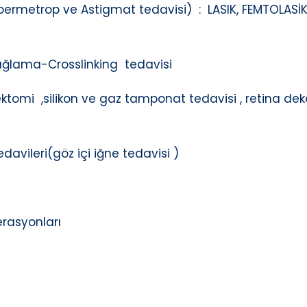
ipermetrop ve Astigmat tedavisi) : LASIK, FEMTOLASİK 
ağlama-Crosslinking tedavisi
trektomi ,silikon ve gaz tamponat tedavisi , retina d
edavileri(göz içi iğne tedavisi )
erasyonları