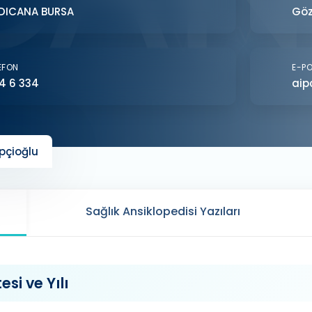
DICANA BURSA
Göz
EFON
E-P
4 6 334
aip
pçioğlu
Sağlık Ansiklopedisi Yazıları
si ve Yılı