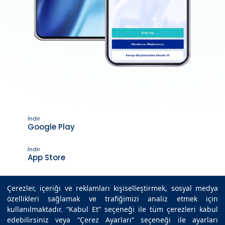
İndir
Google Play
İndir
App Store
Çerezler, içeriği ve reklamları kişiselleştirmek, sosyal medya
özellikleri sağlamak ve trafiğimizi analiz etmek için
Son Güncelleme Tarihi : 05.09.2020 02:40
kullanılmaktadır. “Kabul Et” seçeneği ile tüm çerezleri kabul
edebilirsiniz veya “Çerez Ayarları” seçeneği ile ayarları