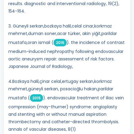
results. diagnostic and interventional radiology, 19(2),
154-164.
3. Güneyli serkan,bozkaya halil,celal cinar,korkmaz
mehmet,duman soner,acar türker, akin yiğit,parildar
mustafa,oran ismail (
). the incidence of contrast
2015
medium-induced nephropathy following endovascular
aortic aneurysm repair: assessment of risk factors.
Japanese Journal of Radiology,
4.Bozkaya halil,çinar celal,ertugay serkan,korkmaz
mehmet,güneyli serkan, posacioğlu hakan,parildar
mustafa (
). endovascular treatment of iliac vein
2015
compression (may-thurner) syndrome: angioplasty
and stenting with or without manual aspiration
thrombectomy and catheter-directed thrombolysis.
annals of vascular diseases, 8(1)