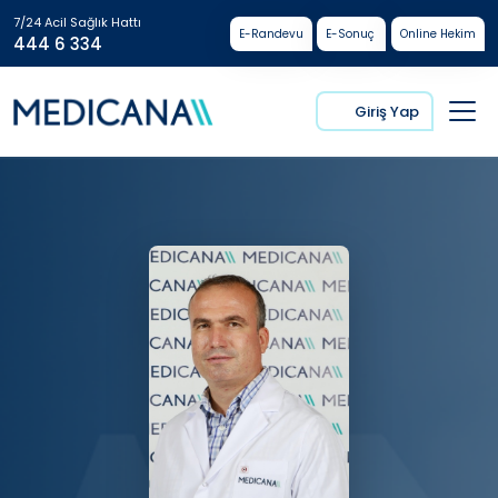
7/24 Acil Sağlık Hattı
E-Randevu
E-Sonuç
Online Hekim
444 6 334
Giriş Yap