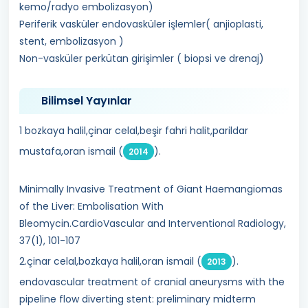
kemo/radyo embolizasyon)
Periferik vasküler endovasküler işlemler( anjioplasti,
stent, embolizasyon )
Non-vasküler perkütan girişimler ( biopsi ve drenaj)
Bilimsel Yayınlar
1 bozkaya halil,çinar celal,beşir fahri halit,parildar
mustafa,oran ismail (
).
2014
Minimally Invasive Treatment of Giant Haemangiomas
of the Liver: Embolisation With
Bleomycin.CardioVascular and Interventional Radiology,
37(1), 101-107
2.çinar celal,bozkaya halil,oran ismail (
).
2013
endovascular treatment of cranial aneurysms with the
pipeline flow diverting stent: preliminary midterm