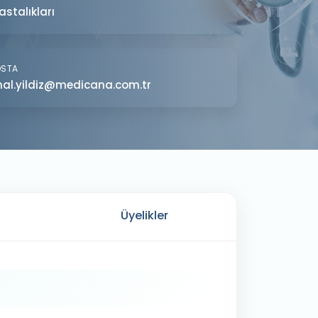
astalıkları
OSTA
al.yildiz@medicana.com.tr
Üyelikler