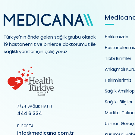
Medican
Türkiye'nin önde gelen sağlık grubu olarak,
Hakkımızda
19 hastanemiz ve binlerce doktorumuz ile
Hastanelerimi
sağlıklı yarınlar için çalışıyoruz.
Tıbbi Birimler
Anlaşmalı Kur
Hekimlerimiz
Sağlık Ansiklop
Sağlıklı Bilgiler
7/24 SAĞLIK HATTI
Medikal Teknol
444 6 334
Uzman Görüş
E-POSTA
info@medicana.com.tr
Kurumsal Habe