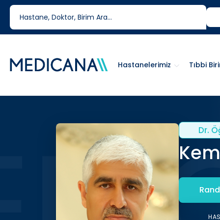
444 6 334
0850 460 6334
Hastanelerimiz
Tıbbi Bir
Dr. Ö
Kema
Rand
HA