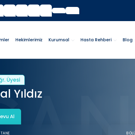
imler
Hekimlerimiz
Kurumsal
Hasta Rehberi
Blog
ğr. Üyesi
l Yıldız
evu Al
STANE
BÖL