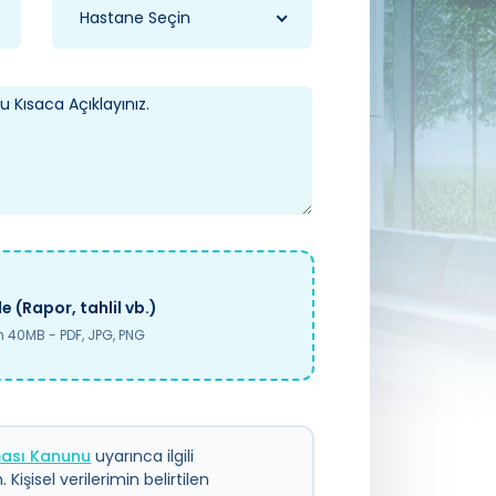
Hastane Seçin
e (Rapor, tahlil vb.)
40MB - PDF, JPG, PNG
nması Kanunu
uyarınca ilgili
 Kişisel verilerimin belirtilen