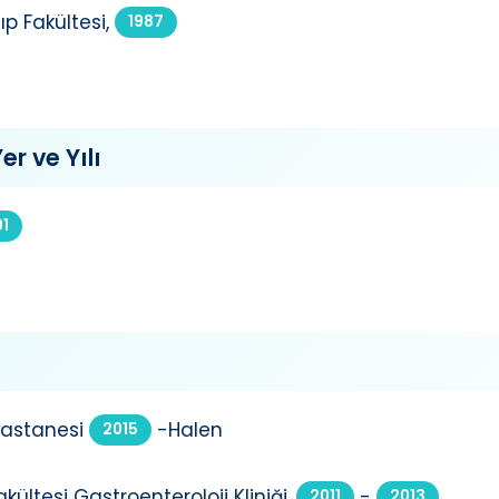
p Fakültesi,
1987
er ve Yılı
91
Hastanesi
-Halen
2015
kültesi Gastroenteroloji Kliniği,
-
2011
2013