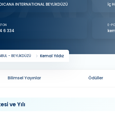
DICANA INTERNATIONAL BEYLİKDÜZÜ
İç H
EFON
E-P
4 6 334
kem
BUL - BEYLİKDÜZÜ
Kemal Yıldız
Bilimsel Yayınlar
Ödüller
si ve Yılı