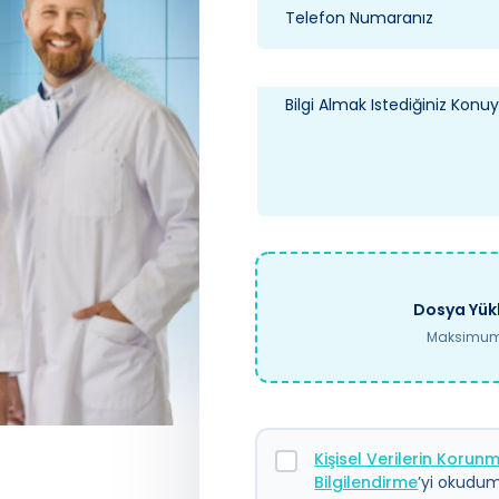
Dosya Yükl
Maksimum 
Kişisel Verilerin Koru
Bilgilendirme
’yi okudum.