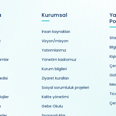
a
Kurumsal
Ya
Po
İnsan kaynakları
Sit
z
Vizyon/misyon
Bilg
Yatırımlarımız
Kiş
umlar
Yönetim kadromuz
Çer
Kurum bilgileri
Gizl
edisi
Ziyaret kuralları
Med
Sosyal sorumluluk projeleri
Tica
ojiler
Kalite yönetimi
Çer
ü
Gebe Okulu
rler
Sponsorluklar