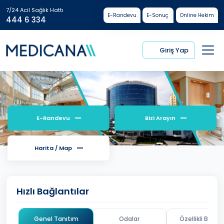
7/24 Acil Sağlık Hattı
E-Randevu
E-Sonuç
Online Hekim
444 6 334
Giriş Yap
E-Randevu
Bizi Arayın
Harita / Map
Hızlı Bağlantılar
Genel Tanıtım
Odalar
Özellikli Branşl