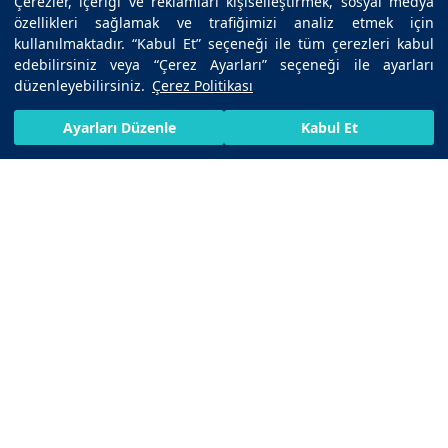
Çerezler, içeriği ve reklamları kişiselleştirmek, sosyal medya
özellikleri sağlamak ve trafiğimizi analiz etmek için
kullanılmaktadır. “Kabul Et” seçeneği ile tüm çerezleri kabul
edebilirsiniz veya “Çerez Ayarları” seçeneği ile ayarları
düzenleyebilirsiniz.
Çerez Politikası
HIZLI RANDEVU AL
SIZI ARAYALIM
BIZE ULAŞIN
Ayarları Düzenle
Kabul Et