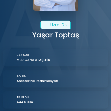
Uzm. Dr.
Yaşar Toptaş
HASTANE
MEDICANA ATAŞEHİR
BÖLÜM
Anestezi ve Reanimasyon
TELEFON
444 6 334