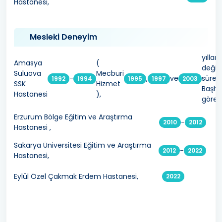
Hastanesi,
Mesleki Deneyim
yıllar
Amasya
(
değişi
Suluova
Mecburi
-
,
ve
sürel
1992
1994
1995
1997
2003
SSK
Hizmet
Başhe
Hastanesi
),
görev
Erzurum Bölge Eğitim ve Araştırma
-
2010
2012
Hastanesi ,
Sakarya Üniversitesi Eğitim ve Araştırma
-
2012
2022
Hastanesi,
Eylül Özel Çakmak Erdem Hastanesi,
2022