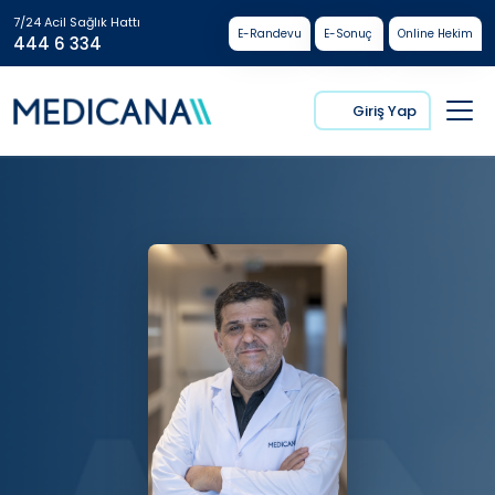
7/24 Acil Sağlık Hattı
E-Randevu
E-Sonuç
Online Hekim
444 6 334
Giriş Yap