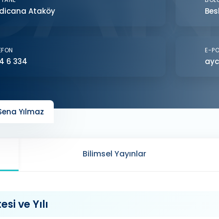
dicana Ataköy
Bes
EFON
E-P
4 6 334
ayc
Sena Yılmaz
Bilimsel Yayınlar
si ve Yılı