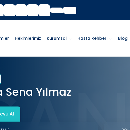
imler
Hekimlerimiz
Kurumsal
Hasta Rehberi
Blog
 Sena Yılmaz
evu Al
STANE
BÖL