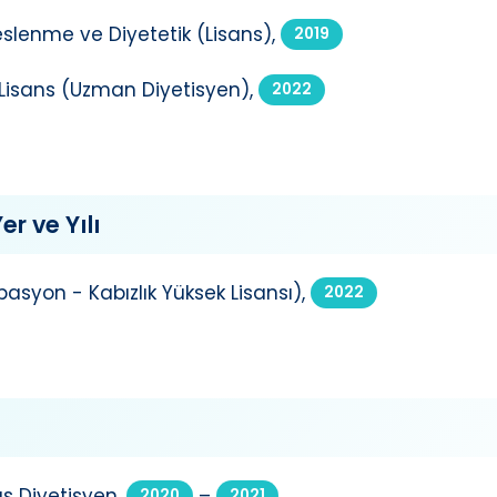
slenme ve Diyetetik (Lisans),
2019
 Lisans (Uzman Diyetisyen),
2022
er ve Yılı
pasyon - Kabızlık Yüksek Lisansı),
2022
 Diyetisyen,
–
2020
2021