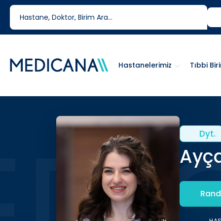
444 6 334
0850 460 6334
Hastanelerimiz
Tıbbi Bir
Dyt.
Ayça
Rand
HA