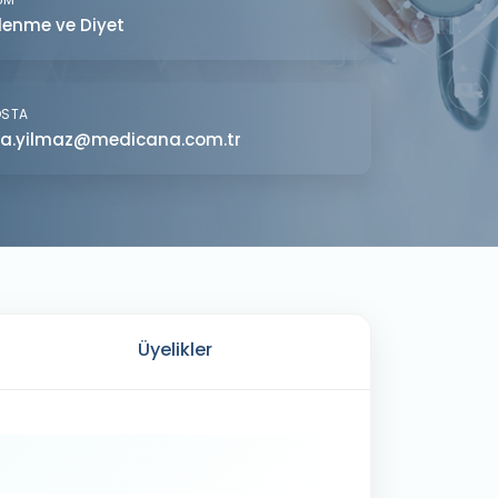
lenme ve Diyet
OSTA
a.yilmaz@medicana.com.tr
Üyelikler