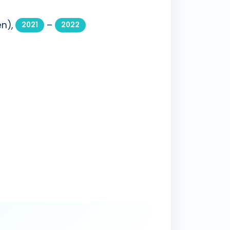
n),
–
2021
2022