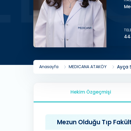
Me
TEL
44
Anasayfa
MEDICANA ATAKÖY
Ayça 
Hekim Özgeçmişi
Mezun Olduğu Tıp Fakülte