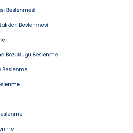
ası Beslenmesi
talıkları Beslenmesi
me
me Bozukluğu Beslenme
sı Beslenme
Beslenme
 Beslenme
slenme