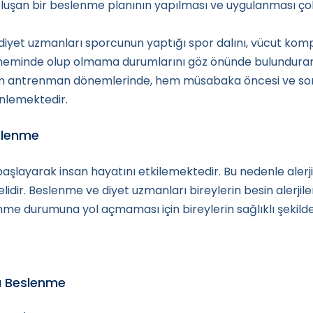
an oluşan bir beslenme planının yapılması ve uygulanması ço
yet uzmanları sporcunun yaptığı spor dalını, vücut kompo
döneminde olup olmama durumlarını göz önünde bulundura
em antrenman dönemlerinde, hem müsabaka öncesi ve son
nlemektedir.
eslenme
başlayarak insan hayatını etkilemektedir. Bu nedenle alerj
idir. Beslenme ve diyet uzmanları bireylerin besin alerjile
enme durumuna yol açmaması için bireylerin sağlıklı şekil
a Beslenme