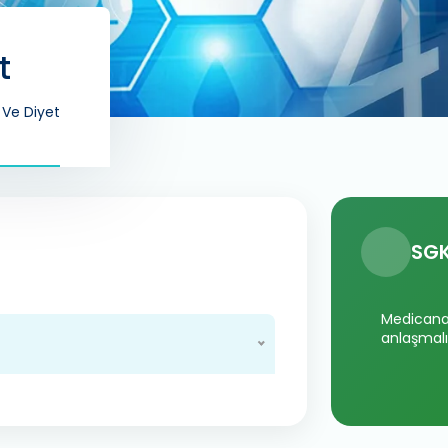
t
Ve Diyet
SGK
Medicana 
anlaşmalı