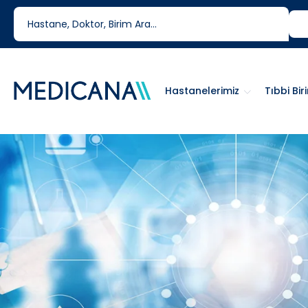
444 6 334
0850 460 6334
Hastanelerimiz
Tıbbi Bir