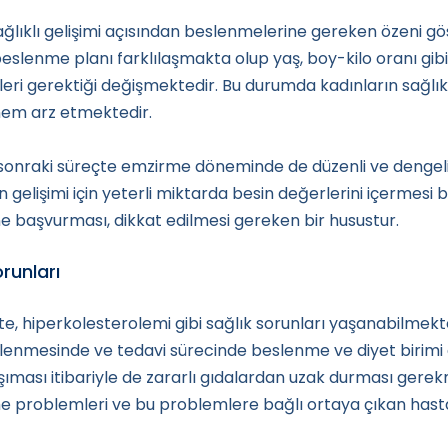
ağlıklı gelişimi açısından beslenmelerine gereken özeni g
lenme planı farklılaşmakta olup yaş, boy-kilo oranı gibi 
ri gerektiği değişmektedir. Bu durumda kadınların sağlıklı
nem arz etmektedir.
 sonraki süreçte emzirme döneminde de düzenli ve dengel
gelişimi için yeterli miktarda besin değerlerini içermes
 başvurması, dikkat edilmesi gereken bir husustur.
runları
te, hiperkolesterolemi gibi sağlık sorunları yaşanabilmekt
önlenmesinde ve tedavi sürecinde beslenme ve diyet birimi
aşıması itibariyle de zararlı gıdalardan uzak durması ger
me problemleri ve bu problemlere bağlı ortaya çıkan has