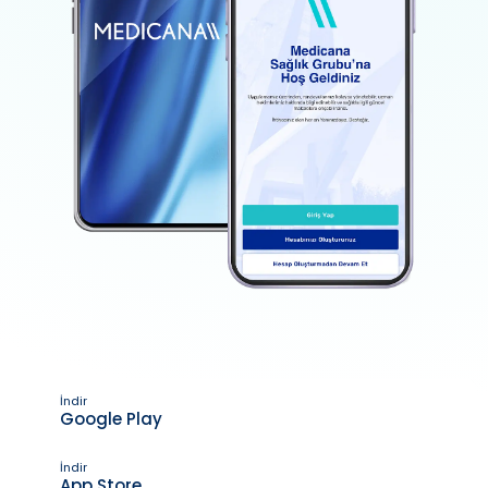
İndir
Google Play
İndir
App Store