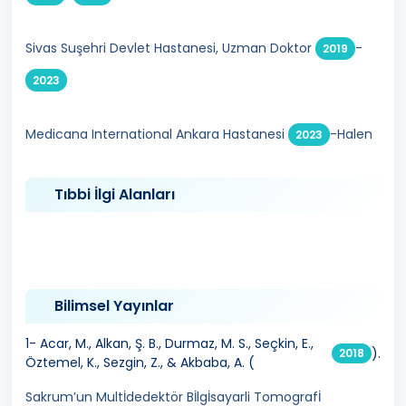
Sivas Suşehri Devlet Hastanesi, Uzman Doktor
-
2019
2023
Medicana International Ankara Hastanesi
-Halen
2023
Tıbbi İlgi Alanları
Bilimsel Yayınlar
1- Acar, M., Alkan, Ş. B., Durmaz, M. S., Seçkin, E.,
).
2018
Öztemel, K., Sezgin, Z., & Akbaba, A. (
Sakrum’un Multİdedektör Bİlgİsayarli Tomografİ