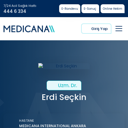
7/24 Acil Sağlık Hattı
E-Randevu
E-Sonuç
Online Hekim
444 6 334
Giriş Yap
Uzm. Dr.
Erdi Seçkin
HASTANE
MEDICANA INTERNATIONAL ANKARA