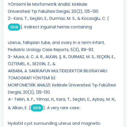
YÖntemİ ile Morfometrİk Analİzİ. Kırıkkale
Üniversitesi Tıp Fakültesi Dergisi, 20(2), 125-130.
2- Kara, T., Seçkin, E., Durmaz, M. S., & Kocaoğlu, C. (
). Indirect inguinal hernia containing
2018
uterus, fallopian tube, and ovary in a term infant.
Pediatric Urology Case Reports, 5(3), 89-93.
3- Musa, A. C. A. R., ALKAN, Ş. B., DURMAZ, M. S., SEÇKİN, E.,
ÖZTEMEL, K., SEZGİN, Z., &
AKBABA, A. SAKRUM’UN MULTİDEDEKTÖR BİLGİSAYARLI
TOMOGRAFİ YÖNTEMİ İLE
MORFOMETRİK ANALİZİ. Kırıkkale Üniversitesi Tıp Fakültesi
Dergisi, 20(2), 125-130.
4- Tekin, A. F., Yılmaz, H., Kara, T., Seçkin, E., Aybay, M. N.,
& Alkan, E. (
). A very rare case:
2019
Hydatid cyst surrounding uterus and magnetic