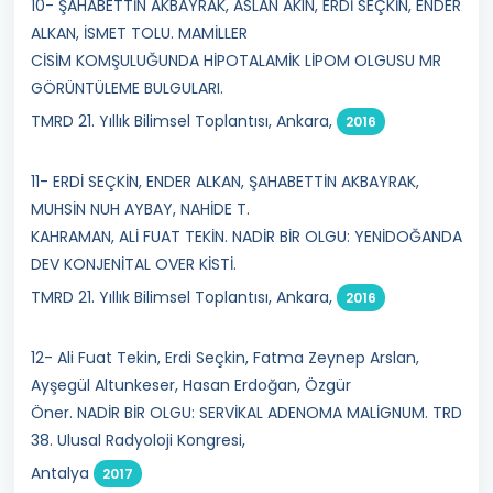
10- ŞAHABETTİN AKBAYRAK, ASLAN AKIN, ERDİ SEÇKİN, ENDER
ALKAN, İSMET TOLU. MAMİLLER
CİSİM KOMŞULUĞUNDA HİPOTALAMİK LİPOM OLGUSU MR
GÖRÜNTÜLEME BULGULARI.
TMRD 21. Yıllık Bilimsel Toplantısı, Ankara,
2016
11- ERDİ SEÇKİN, ENDER ALKAN, ŞAHABETTİN AKBAYRAK,
MUHSİN NUH AYBAY, NAHİDE T.
KAHRAMAN, ALİ FUAT TEKİN. NADİR BİR OLGU: YENİDOĞANDA
DEV KONJENİTAL OVER KİSTİ.
TMRD 21. Yıllık Bilimsel Toplantısı, Ankara,
2016
12- Ali Fuat Tekin, Erdi Seçkin, Fatma Zeynep Arslan,
Ayşegül Altunkeser, Hasan Erdoğan, Özgür
Öner. NADİR BİR OLGU: SERVİKAL ADENOMA MALİGNUM. TRD
38. Ulusal Radyoloji Kongresi,
Antalya
2017