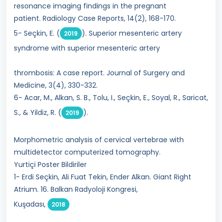
resonance imaging findings in the pregnant
patient. Radiology Case Reports, 14(2), 168-170.
5- Seçkin, E. (
). Superior mesenteric artery
2019
syndrome with superior mesenteric artery
thrombosis: A case report. Journal of Surgery and
Medicine, 3(4), 330-332.
6- Acar, M., Alkan, S. B., Tolu, I., Seçkin, E., Soyal, R., Saricat,
S., & Yildiz, R. (
).
2019
Morphometric analysis of cervical vertebrae with
multidetector computerized tomography.
Yurtiçi Poster Bildiriler
1- Erdi Seçkin, Ali Fuat Tekin, Ender Alkan. Giant Right
Atrium. 16. Balkan Radyoloji Kongresi,
Kuşadası,
2018