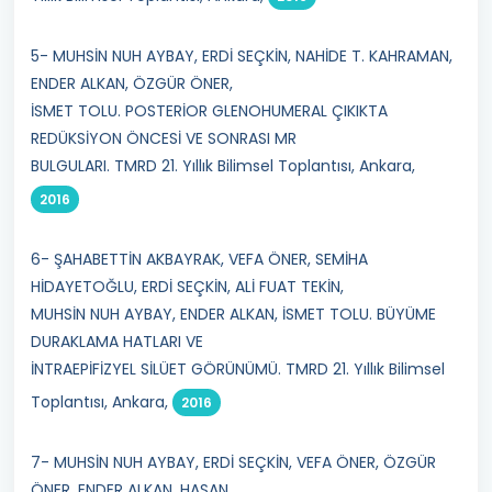
5- MUHSİN NUH AYBAY, ERDİ SEÇKİN, NAHİDE T. KAHRAMAN,
ENDER ALKAN, ÖZGÜR ÖNER,
İSMET TOLU. POSTERİOR GLENOHUMERAL ÇIKIKTA
REDÜKSİYON ÖNCESİ VE SONRASI MR
BULGULARI. TMRD 21. Yıllık Bilimsel Toplantısı, Ankara,
2016
6- ŞAHABETTİN AKBAYRAK, VEFA ÖNER, SEMİHA
HİDAYETOĞLU, ERDİ SEÇKİN, ALİ FUAT TEKİN,
MUHSİN NUH AYBAY, ENDER ALKAN, İSMET TOLU. BÜYÜME
DURAKLAMA HATLARI VE
İNTRAEPİFİZYEL SİLÜET GÖRÜNÜMÜ. TMRD 21. Yıllık Bilimsel
Toplantısı, Ankara,
2016
7- MUHSİN NUH AYBAY, ERDİ SEÇKİN, VEFA ÖNER, ÖZGÜR
ÖNER, ENDER ALKAN, HASAN