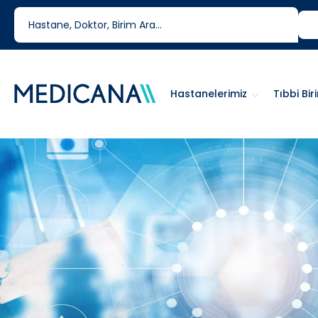
444 6 334
0850 460 6334
Hastanelerimiz
Tıbbi Bir