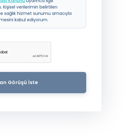
nması Kanunu
uyarınca ilgili
 Kişisel verilerimin belirtilen
ve sağlık hizmet sunumu amacıyla
ilmesini kabul ediyorum.
an Görüşü İste