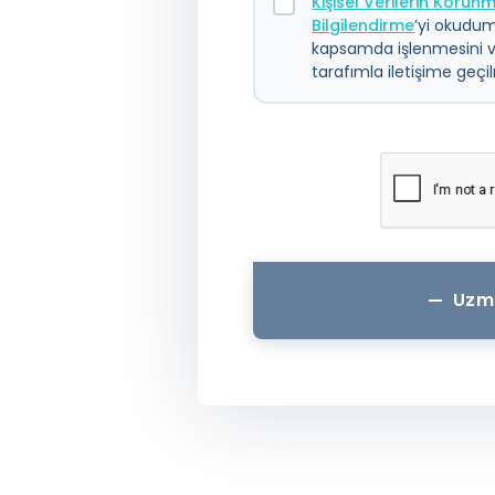
Kişisel Verilerin Koru
Bilgilendirme
’yi okudum.
kapsamda işlenmesini 
tarafımla iletişime geç
Uzm