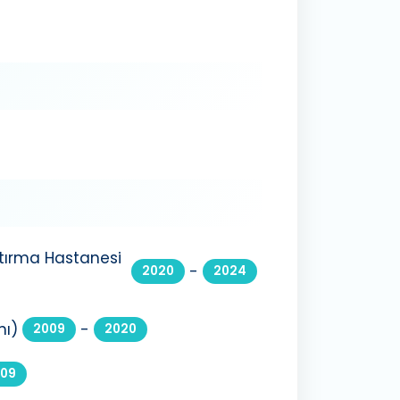
ştırma Hastanesi
-
2020
2024
nı)
-
2009
2020
09