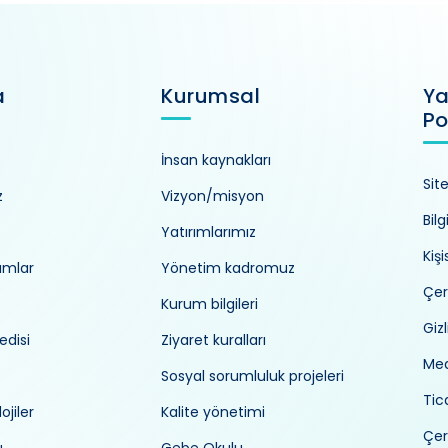
a
Kurumsal
Ya
Po
İnsan kaynakları
Sit
z
Vizyon/misyon
Bilg
Yatırımlarımız
Kiş
umlar
Yönetim kadromuz
Çer
Kurum bilgileri
Gizl
edisi
Ziyaret kuralları
Med
Sosyal sorumluluk projeleri
Tica
ojiler
Kalite yönetimi
Çer
ü
Gebe Okulu