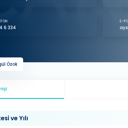
EFON
E-P
4 6 334
ays
gül Özok
işi
si ve Yılı