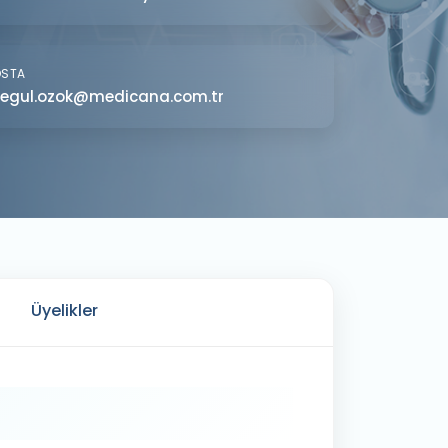
OSTA
egul.ozok@medicana.com.tr
Üyelikler