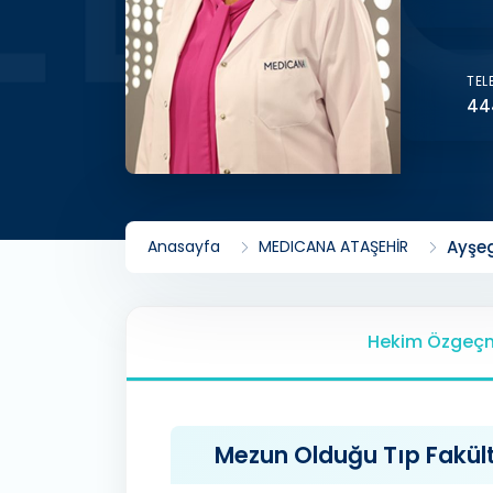
TEL
44
Anasayfa
MEDICANA ATAŞEHİR
Ayşe
Hekim Özgeçm
Mezun Olduğu Tıp Fakülte