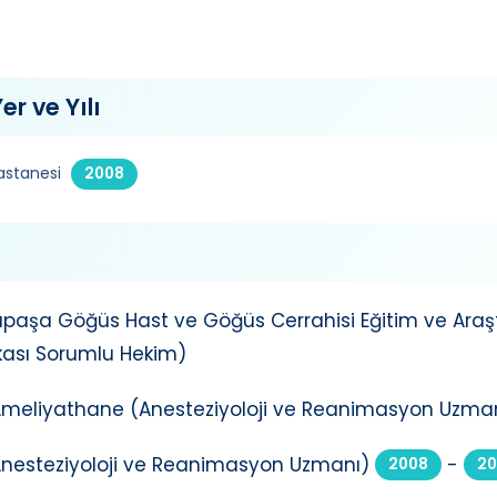
er ve Yılı
Hastanesi
2008
eyyapaşa Göğüs Hast ve Göğüs Cerrahisi Eğitim ve Ara
kası Sorumlu Hekim)
Ameliyathane (Anesteziyoloji ve Reanimasyon Uzma
Anesteziyoloji ve Reanimasyon Uzmanı)
-
2008
20