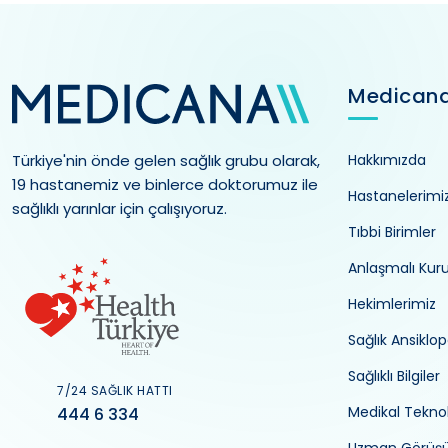
Medican
Türkiye'nin önde gelen sağlık grubu olarak,
Hakkımızda
19 hastanemiz ve binlerce doktorumuz ile
Hastanelerimi
sağlıklı yarınlar için çalışıyoruz.
Tıbbi Birimler
Anlaşmalı Kur
Hekimlerimiz
Sağlık Ansiklop
Sağlıklı Bilgiler
7/24 SAĞLIK HATTI
Medikal Teknol
444 6 334
Uzman Görüş