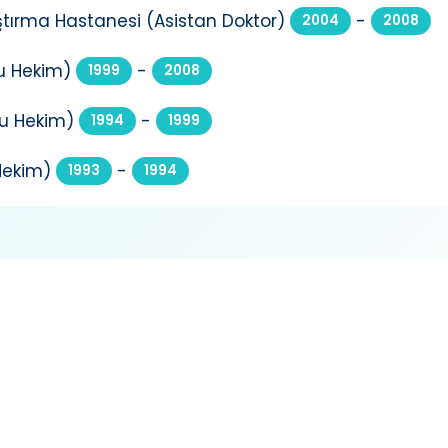
raştırma Hastanesi (Asistan Doktor)
-
2004
2008
u Hekim)
-
1999
2008
lu Hekim)
-
1994
1999
 Hekim)
-
1993
1994