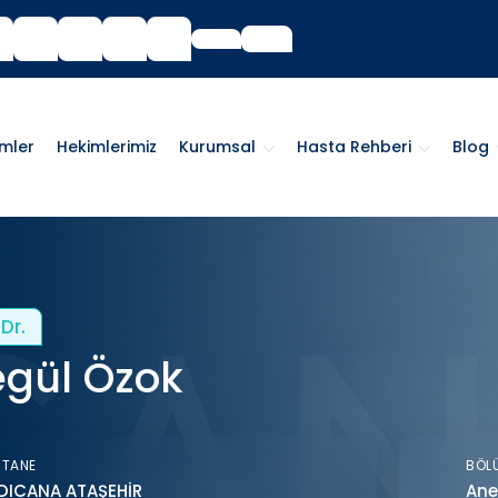
imler
Hekimlerimiz
Kurumsal
Hasta Rehberi
Blog
Dr.
gül Özok
STANE
BÖL
DICANA ATAŞEHİR
Ane