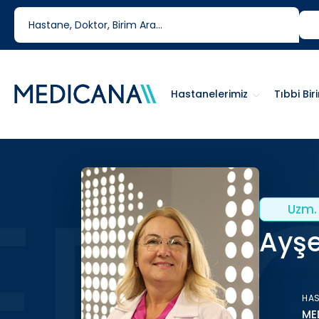
444 6 334
0850 460 6334
Hastanelerimiz
Tıbbi Bir
Uzm. 
Ayşe
HA
ME