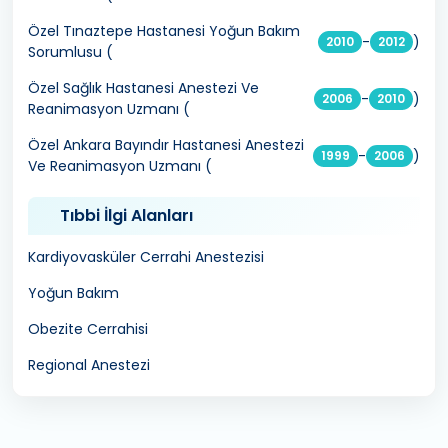
Özel Tınaztepe Hastanesi Yoğun Bakım
-
)
2010
2012
Sorumlusu (
Özel Sağlık Hastanesi Anestezi Ve
-
)
2006
2010
Reanimasyon Uzmanı (
Özel Ankara Bayındır Hastanesi Anestezi
-
)
1999
2006
Ve Reanimasyon Uzmanı (
Tıbbi İlgi Alanları
Kardiyovasküler Cerrahi Anestezisi
Yoğun Bakım
Obezite Cerrahisi
Regional Anestezi