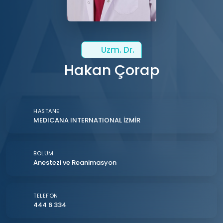
Uzm. Dr.
Hakan Çorap
HASTANE
MEDICANA INTERNATIONAL İZMİR
BÖLÜM
Anestezi ve Reanimasyon
TELEFON
444 6 334