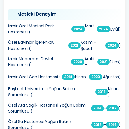
Mesleki Deneyim
İzmir Özel Medical Park
Mart
Eylül)
2024
2024
Hastanesi (
–
Özel Bayındır İçerenköy
Kasım –
)
2021
2024
Hastanesi (
Şubat
İzmir Menemen Devlet
Aralık
Ekim)
2020
2021
Hastanesi (
–
İzmir Özel Can Hastanesi (
Nisan-
Ağustos)
2018
2020
Başkent Üniversitesi Yoğun Bakım
Nisan
2018
Sorumlusu (
)
Özel Ata Sağlık Hastanesi Yoğun Bakım
-
)
2014
2017
Sorumlusu (
Özel Su Hastanesi Yoğun Bakım
-
)
2012
2014
Sorumlusu (