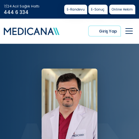
7/24 Acil Sağlık Hattı
E-Randevu
E-Sonuç
Online Hekim
444 6 334
Giriş Yap