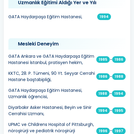
Uzmanlık Eğitimi Aldığı Yer ve Yılı
GATA Haydarpaşa Eğitim Hastanesi,
1994
Mesleki Deneyim
GATA Ankara ve GATA Haydarpaşa Eğitim
-
1985
1986
Hastanesi İstanbul, pratisyen hekim,
KKTC, 28. P. Tümeni, 90 Yt. Seyyar Cerrahi
-
1986
1988
Hastane baştabipliği,
GATA Haydarpaşa Eğitim Hastanesi,
-
1988
1994
Uzmanlık öğrencisi,
Diyarbakır Asker Hastanesi, Beyin ve Sinir
-
1994
1995
Cerrahisi Uzmanı,
UPMC ve Childrens Hospital of Pittsburgh,
nöroşirürji ve pediatrik nöroşirürji
-
1996
1997