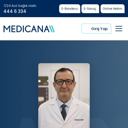
7/24 Acil Sağlık Hattı
E-Randevu
E-Sonuç
Online Hekim
444 6 334
Giriş Yap