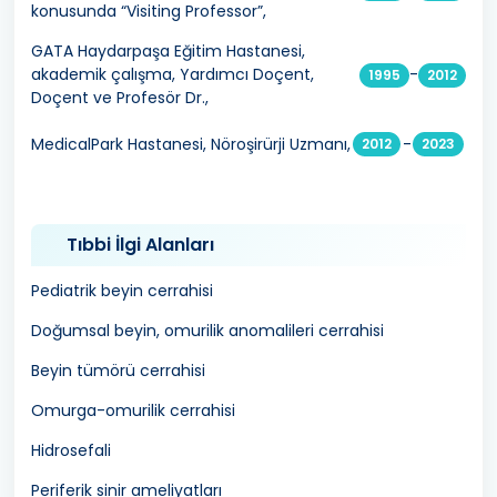
konusunda “Visiting Professor”,
GATA Haydarpaşa Eğitim Hastanesi,
akademik çalışma, Yardımcı Doçent,
-
1995
2012
Doçent ve Profesör Dr.,
MedicalPark Hastanesi, Nöroşirürji Uzmanı,
-
2012
2023
Tıbbi İlgi Alanları
Pediatrik beyin cerrahisi
Doğumsal beyin, omurilik anomalileri cerrahisi
Beyin tümörü cerrahisi
Omurga-omurilik cerrahisi
Hidrosefali
Periferik sinir ameliyatları