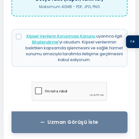
Maksimum 40MB - PDF, JPG, PNG
Kişisel Verilerin Korunması Kanunu
uyarınca ilgili
Bilgilendirme
’yi okudum. Kişisel verilerimin
TR
belirtilen kapsamda işlenmesini ve sağlık hizmet
sunumu amacıyla tarafımla iletişime geçilmesini
kabul ediyorum.
Uzman Görüşü İste