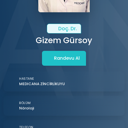
Doç. Dr.
Gizem Gürsoy
Randevu Al
HASTANE
MEDICANA ZİNCİRLİKUYU
BÖLÜM
Nöroloji
TELEFON