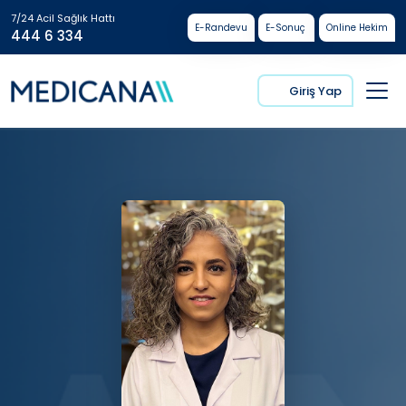
7/24 Acil Sağlık Hattı
E-Randevu
E-Sonuç
Online Hekim
444 6 334
Giriş Yap