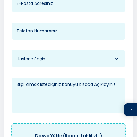
Hastane Seçin
TR
Dosya Yükle (Rapor, tahlil vb.)