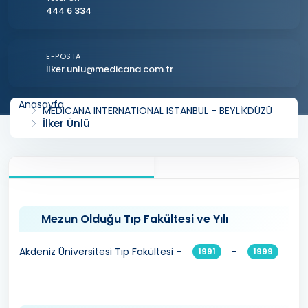
444 6 334
E-POSTA
İ
lker.unlu@medicana.com.tr
Anasayfa
MEDICANA INTERNATIONAL ISTANBUL - BEYLİKDÜZÜ
İlker Ünlü
Mezun Olduğu Tıp Fakültesi ve Yılı
Akdeniz Üniversitesi Tıp Fakültesi –
-
1991
1999