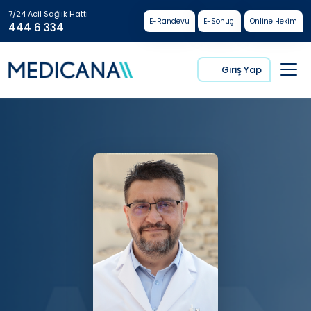
7/24 Acil Sağlık Hattı
E-Randevu
E-Sonuç
Online Hekim
444 6 334
Giriş Yap