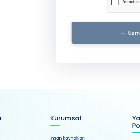
Uzm
a
Kurumsal
Ya
Po
İnsan kaynakları