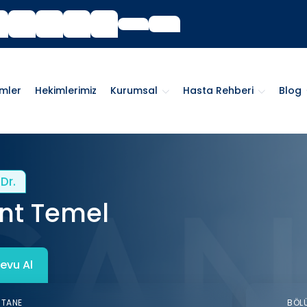
imler
Hekimlerimiz
Kurumsal
Hasta Rehberi
Blog
Dr.
nt Temel
evu Al
STANE
BÖL