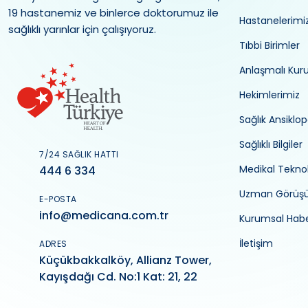
19 hastanemiz ve binlerce doktorumuz ile
Hastanelerimi
sağlıklı yarınlar için çalışıyoruz.
Tıbbi Birimler
Anlaşmalı Kur
Hekimlerimiz
Sağlık Ansiklop
Sağlıklı Bilgiler
7/24 SAĞLIK HATTI
Medikal Teknol
444 6 334
Uzman Görüş
E-POSTA
info@medicana.com.tr
Kurumsal Habe
İletişim
ADRES
Küçükbakkalköy, Allianz Tower,
Kayışdağı Cd. No:1 Kat: 21, 22