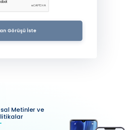
an Görüşü İste
sal Metinler ve
litikalar