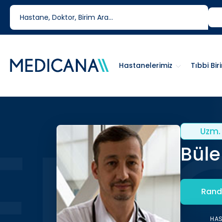
444 6 334
0850 460 6334
Hastanelerimiz
Tıbbi Bir
Uzm. 
Büle
Rand
HA