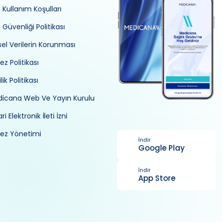
e Kullanım Koşulları
i Güvenliği Politikası
isel Verilerin Korunması
ez Politikası
ilik Politikası
icana Web Ve Yayın Kurulu
ri Elektronik İleti İzni
ez Yönetimi
İndir
Google Play
İndir
App Store