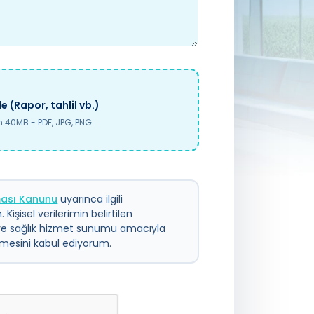
e (Rapor, tahlil vb.)
40MB - PDF, JPG, PNG
nması Kanunu
uyarınca ilgili
 Kişisel verilerimin belirtilen
ve sağlık hizmet sunumu amacıyla
ilmesini kabul ediyorum.