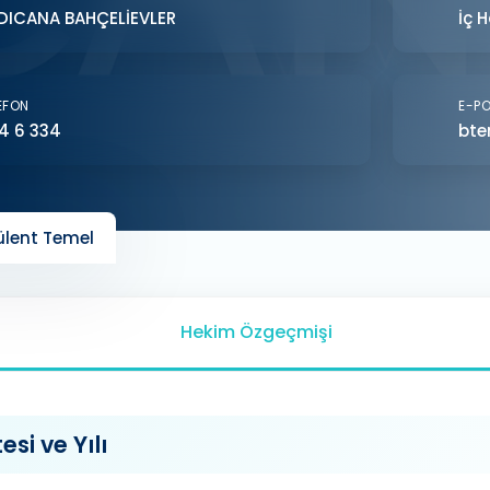
DICANA BAHÇELİEVLER
İç H
EFON
E-P
4 6 334
bte
ülent Temel
Hekim Özgeçmişi
si ve Yılı