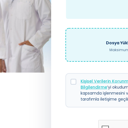
Dosya Yükl
Maksimum 
Kişisel Verilerin Koru
Bilgilendirme
’yi okudum.
kapsamda işlenmesini 
tarafımla iletişime geç