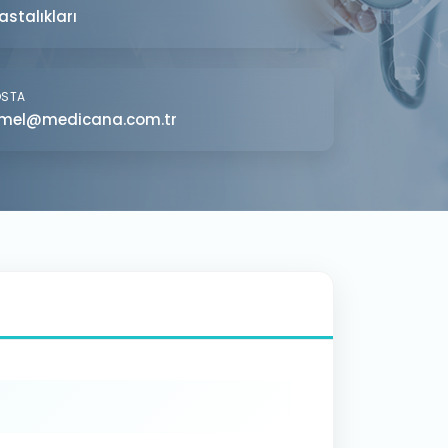
astalıkları
OSTA
mel@medicana.com.tr