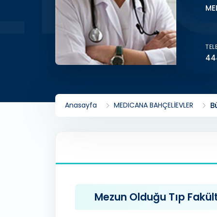
ME
TEL
44
Anasayfa
MEDICANA BAHÇELİEVLER
B
Mezun Olduğu Tıp Fakülte