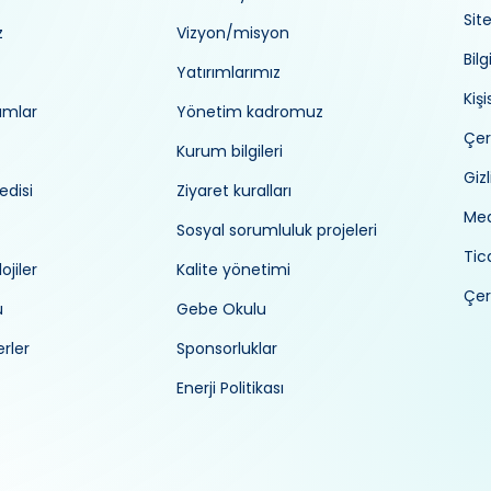
Sit
z
Vizyon/misyon
Bilg
Yatırımlarımız
Kiş
umlar
Yönetim kadromuz
Çer
Kurum bilgileri
Gizl
edisi
Ziyaret kuralları
Med
Sosyal sorumluluk projeleri
Tica
ojiler
Kalite yönetimi
Çer
ü
Gebe Okulu
rler
Sponsorluklar
Enerji Politikası