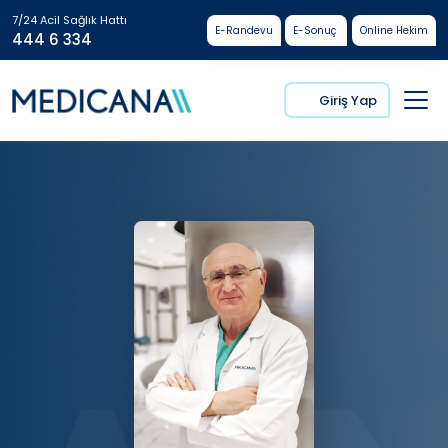
7/24 Acil Sağlık Hattı
E-Randevu
E-Sonuç
Online Hekim
444 6 334
Giriş Yap