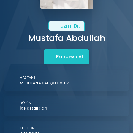
Uzm. Dr.
Mustafa Abdullah
Randevu Al
HASTANE
MEDICANA BAHÇELİEVLER
BÖLÜM
İç Hastalıkları
TELEFON