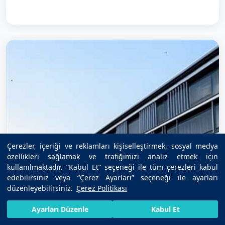
Çerezler, içeriği ve reklamları kişiselleştirmek, sosyal medya
özellikleri sağlamak ve trafiğimizi analiz etmek için
kullanılmaktadır. “Kabul Et” seçeneği ile tüm çerezleri kabul
edebilirsiniz veya “Çerez Ayarları” seçeneği ile ayarları
düzenleyebilirsiniz.
Çerez Politikası
HIZLI RANDEVU AL
SIZI ARAYALIM
BIZE ULAŞIN
Ayarları Düzenle
Kabul Et