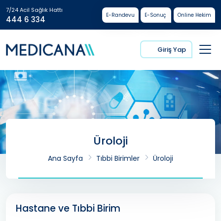
7/24 Acil Sağlık Hattı
E-Randevu
E-Sonuç
Online Hekim
444 6 334
Giriş Yap
Üroloji
Ana Sayfa
Tıbbi Birimler
Üroloji
Hastane ve Tıbbi Birim