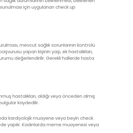
 sağlık durumlarının belirlenmesi, belirlenen
in sunulması için uygulanan check up
turulması, mevcut sağlık sorunlarının kontrolü
şvurusu yapan kişinin yaşı, ek hastalıkları,
 durumu değerlendirilir. Gerekli hallerde hasta
konmuş hastalıkları, aldığı veya önceden almış
ulgular kaydedilir.
ında kardiyolojik muayene veya beyin check
ri de yapılır. Kadınlarda meme muayenesi veya