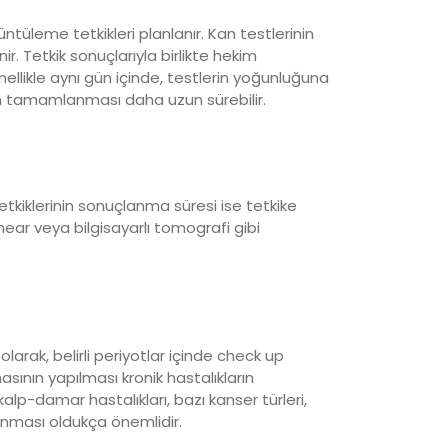
üleme tetkikleri planlanır. Kan testlerinin
r. Tetkik sonuçlarıyla birlikte hekim
nellikle aynı gün içinde, testlerin yoğunluğuna
ın tamamlanması daha uzun sürebilir.
tetkiklerinin sonuçlanma süresi ise tetkike
mear veya bilgisayarlı tomografi gibi
 olarak, belirli periyotlar içinde check up
sının yapılması kronik hastalıkların
kalp-damar hastalıkları, bazı kanser türleri,
rlanması oldukça önemlidir.