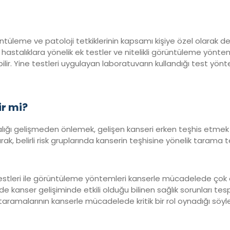
eme ve patoloji tetkiklerinin kapsamı kişiye özel olarak değiş
 hastalıklara yönelik ek testler ve nitelikli görüntüleme yöntemle
ir. Yine testleri uygulayan laboratuvarın kullandığı test yönt
ir mi?
ığı gelişmeden önlemek, gelişen kanseri erken teşhis etmek
 belirli risk gruplarında kanserin teşhisine yönelik tarama test
stleri ile görüntüleme yöntemleri kanserle mücadelede çok ön
e kanser gelişiminde etkili olduğu bilinen sağlık sorunları tes
p taramalarının kanserle mücadelede kritik bir rol oynadığı söyle