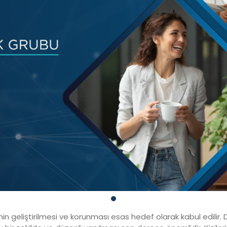
inin geliştirilmesi ve korunması esas hedef olarak kabul edilir.