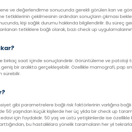
ayene ve değerlendirme sonucunda gerekli görülen kan ve görünt
 tetkiklerinin çekilmesinin ardından sonuçların çıkması bekleni
cunda, kişi sağlık durumu hakkında bilgilendirilir. Bu süreç ge
lanlanan tetkiklere bağlı olarak, bazı check up uygulamaların
ıkar?
le birkaç saat içinde sonuçlandırılır. Görüntüleme ve patoloji 
geniş bir aralıkta gerçekleşebilir. Özellikle mamografi, pap s
sürebilir.
r?
nsiyet gibi parametrelere bağlı risk faktörlerinin varlığına bağlı
le 50 yaşından küçük kişilerde her üç yılda bir check up tarama
avi için faydalıdır. 50 yaş ve üstü yetişkinlerde ise özellikle 
ı arttığından, bu hastalıklara yönelik taramaların her yıl tekra