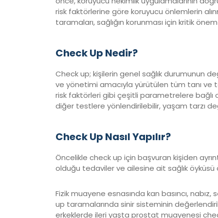
önce, koruyucu hekimlik uygulamalarının doğru b
risk faktörlerine göre koruyucu önlemlerin alı
taramaları, sağlığın korunması için kritik önem 
Check Up Nedir?
Check up; kişilerin genel sağlık durumunun değe
ve yönetimi amacıyla yürütülen tüm tanı ve tet
risk faktörleri gibi çeşitli parametrelere bağlı
diğer testlere yönlendirilebilir, yaşam tarzı deği
Check Up Nasıl Yapılır?
Öncelikle check up için başvuran kişiden ayrınt
olduğu tedaviler ve ailesine ait sağlık öyküsü ö
Fizik muayene esnasında kan basıncı, nabız, 
up taramalarında sinir sisteminin değerlendi
erkeklerde ileri yaşta prostat muayenesi check