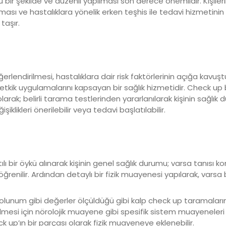
ir şekilde ve düzenli yapılması son derece önemlidir. Kişilerin
nması ve hastalıklara yönelik erken teşhis ile tedavi hizmetin
taşır.
rlendirilmesi, hastalıklara dair risk faktörlerinin açığa kavuş
kik uygulamalarını kapsayan bir sağlık hizmetidir. Check up ba
 olarak; belirli tarama testlerinden yararlanılarak kişinin sağlık
şiklikleri önerilebilir veya tedavi başlatılabilir.
ılı bir öykü alınarak kişinin genel sağlık durumu; varsa tanısı 
ğrenilir. Ardından detaylı bir fizik muayenesi yapılarak, varsa b
solunum gibi değerler ölçüldüğü gibi kalp check up taramalar
rilmesi için nörolojik muayene gibi spesifik sistem muayenele
 up’ın bir parçası olarak fizik muayeneye eklenebilir.