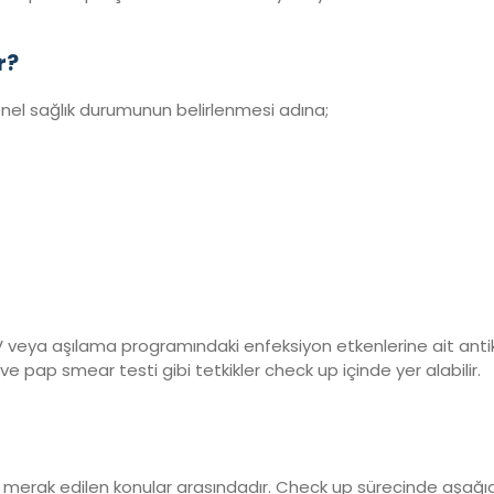
r?
 genel sağlık durumunun belirlenmesi adına;
IV veya aşılama programındaki enfeksiyon etkenlerine ait antik
 pap smear testi gibi tetkikler check up içinde yer alabilir.
, merak edilen konular arasındadır. Check up sürecinde aşağıda