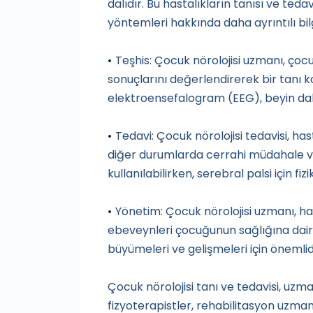
dalıdır. Bu hastalıkların tanısı ve teda
yöntemleri hakkında daha ayrıntılı bilg
Teşhis: Çocuk nörolojisi uzmanı, çoc
•
sonuçlarını değerlendirerek bir tanı 
elektroensefalogram (EEG), beyin dalgas
Tedavi: Çocuk nörolojisi tedavisi, has
•
diğer durumlarda cerrahi müdahale veya
kullanılabilirken, serebral palsi için fizi
Yönetim: Çocuk nörolojisi uzmanı, hast
•
ebeveynleri çocuğunun sağlığına dair bi
büyümeleri ve gelişmeleri için önemlidi
Çocuk nörolojisi tanı ve tedavisi, uzman
fizyoterapistler, rehabilitasyon uzmanl