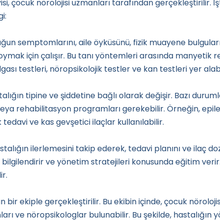
visi, çocuk nörolojisi uzmanları tarafından gerçekleştirilir. İ
i:
uğun semptomlarını, aile öyküsünü, fizik muayene bulguları
koymak için çalışır. Bu tanı yöntemleri arasında manyetik
ı testleri, nöropsikolojik testler ve kan testleri yer alabil
talığın tipine ve şiddetine bağlı olarak değişir. Bazı durumla
 rehabilitasyon programları gerekebilir. Örneğin, epilepsi
k tedavi ve kas gevşetici ilaçlar kullanılabilir.
alığın ilerlemesini takip ederek, tedavi planını ve ilaç doz
lgilendirir ve yönetim stratejileri konusunda eğitim verir. 
r.
 bir ekiple gerçekleştirilir. Bu ekibin içinde, çocuk nöroloji
arı ve nöropsikologlar bulunabilir. Bu şekilde, hastalığın y