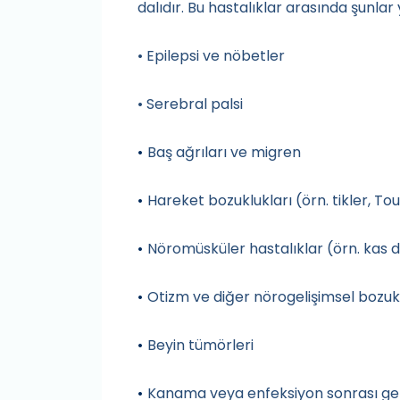
dalıdır. Bu hastalıklar arasında şunlar y
• Epilepsi ve nöbetler
• Serebral palsi
Baş ağrıları ve migren
•
Hareket bozuklukları (örn. tikler, T
•
Nöromüsküler hastalıklar (örn. kas di
•
Otizm ve diğer nörogelişimsel bozuk
•
Beyin tümörleri
•
Kanama veya enfeksiyon sonrası gel
•