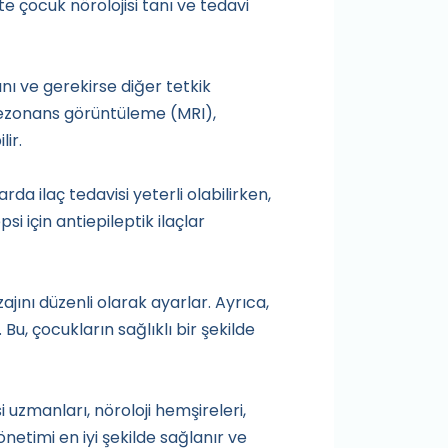
şte çocuk nörolojisi tanı ve tedavi
nı ve gerekirse diğer tetkik
 rezonans görüntüleme (MRI),
ir.
rda ilaç tedavisi yeterli olabilirken,
 için antiepileptik ilaçlar
ajını düzenli olarak ayarlar. Ayrıca,
Bu, çocukların sağlıklı bir şekilde
si uzmanları, nöroloji hemşireleri,
önetimi en iyi şekilde sağlanır ve