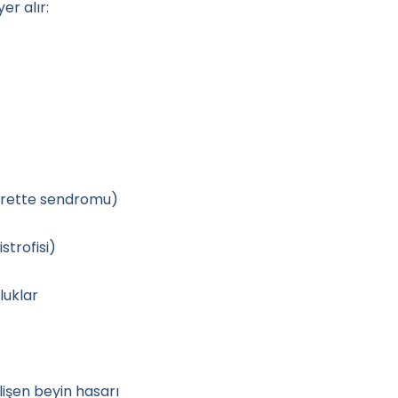
er alır:
ourette sendromu)
strofisi)
luklar
işen beyin hasarı