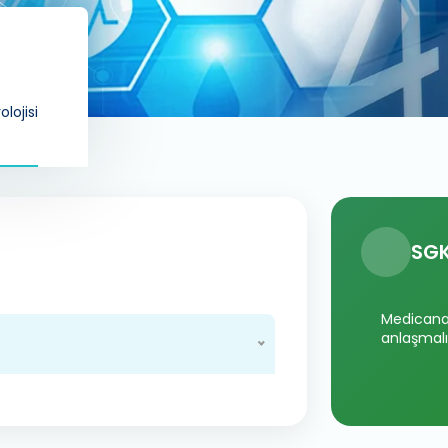
lojisi
SGK
Medicana 
anlaşmalı