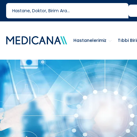
444 6 334
0850 460 6334
Hastanelerimiz
Tıbbi Bir