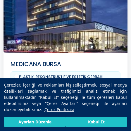
MEDICANA BURSA
PLASTİK, REKONSTRÜKTİF VE ESTETİK CERRAHİ
Çerezler, içeriği ve reklamları kişiselleştirmek, sosyal medya
Randevu Al
özellikleri sağlamak ve trafiğimizi analiz etmek için
kullanılmaktadır. “Kabul Et” seçeneği ile tüm çerezleri kabul
edebilirsiniz veya “Çerez Ayarları” seçeneği ile ayarları
düzenleyebilirsiniz.
Çerez Politikası
HIZLI RANDEVU AL
SIZI ARAYALIM
BIZE ULAŞIN
Ayarları Düzenle
Kabul Et