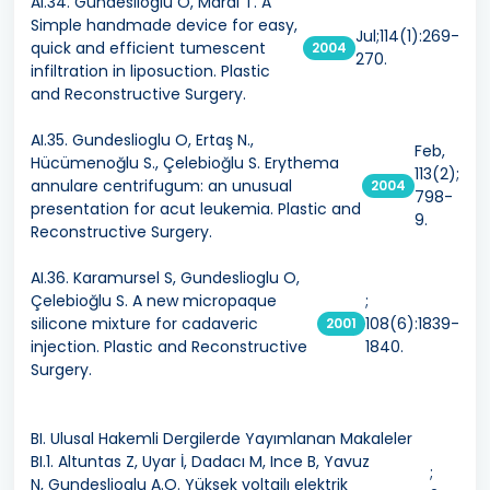
AI.34. Gundeslioglu O, Maral T. A
Simple handmade device for easy,
Jul;114(1):269-
quick and efficient tumescent
2004
270.
infiltration in liposuction. Plastic
and Reconstructive Surgery.
AI.35. Gundeslioglu O, Ertaş N.,
Feb,
Hücümenoğlu S., Çelebioğlu S. Erythema
113(2);
annulare centrifugum: an unusual
2004
798-
presentation for acut leukemia. Plastic and
9.
Reconstructive Surgery.
AI.36. Karamursel S, Gundeslioglu O,
Çelebioğlu S. A new micropaque
;
silicone mixture for cadaveric
108(6):1839-
2001
injection. Plastic and Reconstructive
1840.
Surgery.
BI. Ulusal Hakemli Dergilerde Yayımlanan Makaleler
BI.1. Altuntas Z, Uyar İ, Dadacı M, Ince B, Yavuz
;
N, Gundeslioglu A.O. Yüksek voltajlı elektrik