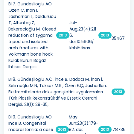
BI.7. Gundeslioglu AO,
Ozen C, Inan I,
Jasharrlari L, Doldurucu
T, Altuntaş Z,
Jul-
Bekerecioğlu M. Closed
Aug;23(4):211-
.
reduction of zygoma
6.
2013
2013
35467.
tripod and isolated
doi:10.5606/
arch fractures with
kbbihtisas.
Volkmann bone hook.
Kulak Burun Bogaz
Ihtisas Dergisi.
BI.8. Gündeşlioğlu A.Ö, İnce B, Dadacı M, İnan İ,
Selimoğlu M.N, Toksöz M.R., Özen E.Ç, Jasharllari.
Ekstremitelerde doku genişletici uygulamaları.
.
2013
Türk Plastik Rekonstrüktif ve Estetik Cerrahi
Dergisi. 21(1): 29-35,
BI.9. Gundeslioglu AO,
May-
Ince B. Congenital
Jun;23(3):179-
macrostomia: a case
82. doi:
.78736
2013
2013