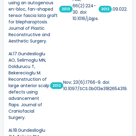
using an autogenous
66(2):224-
en-bloc, fan-shaped
.09.022.
2013
2012
30. doi:
tensor fascia lata graft
10.1016/j.bjps.
for blepharoptosis.
Journal of Plastic
Reconstructive and
Aesthetic Surgery.
AI.17.Gundeslioglu
AO, Selimoglu MN,
Doldurucu T,
Bekerecioglu M.
Reconstruction of
Nov; 23(6):1766-9. doi:
large anterior scalp
2012
10.1097/SCS.0b013e3182654319.
defects using
advancement
flaps. Journal of
Craniofacial
Surgery.
AI.18.Gundeslioglu