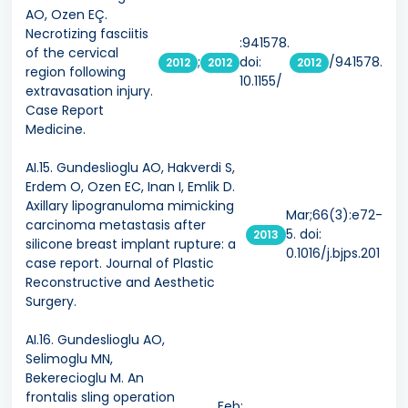
AO, Ozen EÇ.
Necrotizing fasciitis
:941578.
of the cervical
;
doi:
/941578.
2012
2012
2012
region following
10.1155/
extravasation injury.
Case Report
Medicine.
AI.15. Gundeslioglu AO, Hakverdi S,
Erdem O, Ozen EC, Inan I, Emlik D.
Axillary lipogranuloma mimicking
Mar;66(3):e72-
carcinoma metastasis after
5. doi:
2013
silicone breast implant rupture: a
0.1016/j.bjps.201
case report. Journal of Plastic
Reconstructive and Aesthetic
Surgery.
AI.16. Gundeslioglu AO,
Selimoglu MN,
Bekerecioglu M. An
frontalis sling operation
Feb;