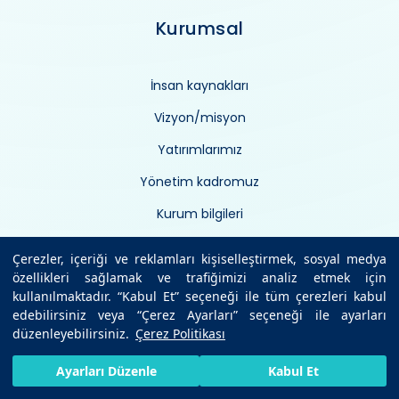
Kurumsal
İnsan kaynakları
Vizyon/misyon
Yatırımlarımız
Yönetim kadromuz
Kurum bilgileri
Ziyaret kuralları
Çerezler, içeriği ve reklamları kişiselleştirmek, sosyal medya
özellikleri sağlamak ve trafiğimizi analiz etmek için
Sosyal sorumluluk projeleri
kullanılmaktadır. “Kabul Et” seçeneği ile tüm çerezleri kabul
Kalite yönetimi
edebilirsiniz veya “Çerez Ayarları” seçeneği ile ayarları
düzenleyebilirsiniz.
Çerez Politikası
Gebe Okulu
HIZLI RANDEVU AL
SIZI ARAYALIM
BIZE ULAŞIN
Ayarları Düzenle
Kabul Et
Sponsorluklar