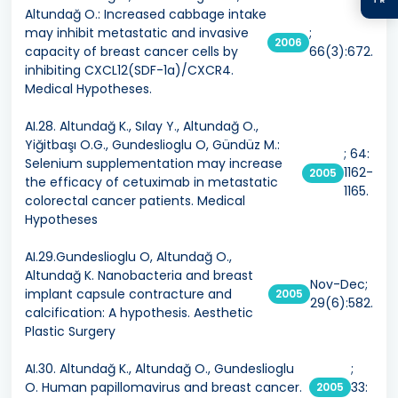
Altundağ O.: Increased cabbage intake
may inhibit metastatic and invasive
;
2006
capacity of breast cancer cells by
66(3):672.
inhibiting CXCL12(SDF-1a)/CXCR4.
Medical Hypotheses.
AI.28. Altundağ K., Sılay Y., Altundağ O.,
Yiğitbaşı O.G., Gundeslioglu O, Gündüz M.:
; 64:
Selenium supplementation may increase
1162-
2005
the efficacy of cetuximab in metastatic
1165.
colorectal cancer patients. Medical
Hypotheses
AI.29.Gundeslioglu O, Altundağ O.,
Altundağ K. Nanobacteria and breast
Nov-Dec;
implant capsule contracture and
2005
29(6):582.
calcification: A hypothesis. Aesthetic
Plastic Surgery
AI.30. Altundağ K., Altundağ O., Gundeslioglu
;
O. Human papillomavirus and breast cancer.
33:
2005