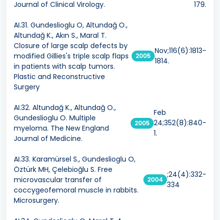
Journal of Clinical Virology.
179.
AI.31. Gundeslioglu O, Altundağ O.,
Altundağ K., Akın S., Maral T.
Closure of large scalp defects by
Nov;116(6):1813-
modified Gillies's triple scalp flaps
2005
1814.
in patients with scalp tumors.
Plastic and Reconstructive
Surgery
AI.32. Altundağ K., Altundağ O.,
Feb
Gundeslioglu O. Multiple
24;352(8):840-
2005
myeloma. The New England
1.
Journal of Medicine.
AI.33. Karamürsel S., Gundeslioglu O,
Öztürk MH, Çelebioğlu S. Free
;24(4):332-
microvascular transfer of
2004
334
coccygeofemoral muscle in rabbits.
Microsurgery.