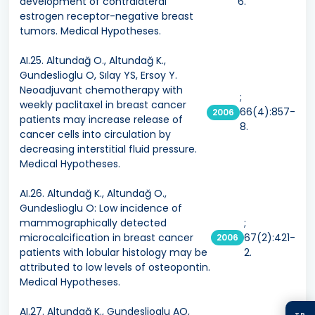
development of contralateral
6.
estrogen receptor-negative breast
tumors. Medical Hypotheses.
AI.25. Altundağ O., Altundağ K.,
Gundeslioglu O, Sılay YS, Ersoy Y.
Neoadjuvant chemotherapy with
;
weekly paclitaxel in breast cancer
66(4):857-
2006
patients may increase release of
8.
cancer cells into circulation by
decreasing interstitial fluid pressure.
Medical Hypotheses.
AI.26. Altundağ K., Altundağ O.,
Gundeslioglu O: Low incidence of
mammographically detected
;
microcalcification in breast cancer
67(2):421-
2006
patients with lobular histology may be
2.
attributed to low levels of osteopontin.
Medical Hypotheses.
AI.27. Altundağ K., Gundeslioglu AO,
TR