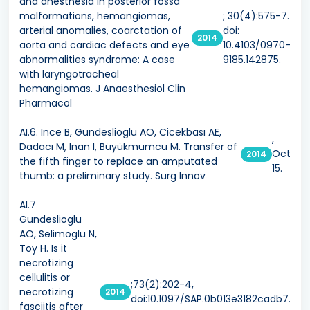
and anesthesia in posterior fossa
malformations, hemangiomas,
; 30(4):575-7.
arterial anomalies, coarctation of
doi:
2014
aorta and cardiac defects and eye
10.4103/0970-
abnormalities syndrome: A case
9185.142875.
with laryngotracheal
hemangiomas. J Anaesthesiol Clin
Pharmacol
AI.6. Ince B, Gundeslioglu AO, Cicekbası AE,
,
Dadacı M, Inan I, Büyükmumcu M. Transfer of
Oct
2014
the fifth finger to replace an amputated
15.
thumb: a preliminary study. Surg Innov
AI.7
Gundeslioglu
AO, Selimoglu N,
Toy H. Is it
necrotizing
cellulitis or
;73(2):202-4,
necrotizing
2014
doi:10.1097/SAP.0b013e3182cadb7.
fasciitis after