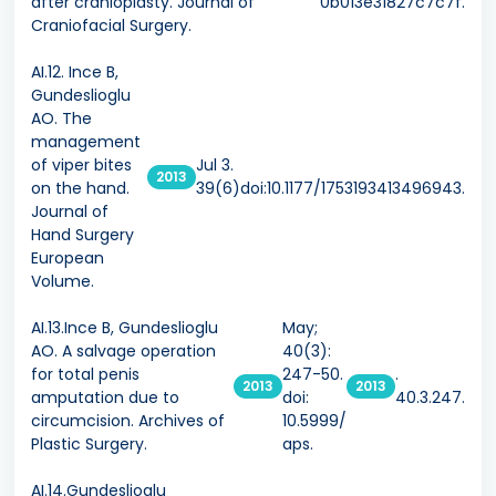
after cranioplasty. Journal of
0b013e31827c7c7f.
Craniofacial Surgery.
AI.12. Ince B,
Gundeslioglu
AO. The
management
of viper bites
Jul 3.
2013
on the hand.
39(6)doi:10.1177/1753193413496943.
Journal of
Hand Surgery
European
Volume.
AI.13.Ince B, Gundeslioglu
May;
AO. A salvage operation
40(3):
for total penis
247-50.
.
2013
2013
amputation due to
doi:
40.3.247.
circumcision. Archives of
10.5999/
Plastic Surgery.
aps.
AI.14.Gundeslioglu