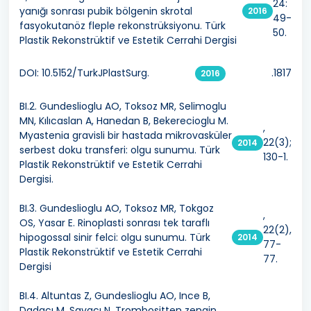
24:
yanığı sonrası pubik bölgenin skrotal
2016
49-
fasyokutanöz fleple rekonstrüksiyonu. Türk
50.
Plastik Rekonstrüktif ve Estetik Cerrahi Dergisi
DOI: 10.5152/TurkJPlastSurg.
.1817
2016
BI.2. Gundeslioglu AO, Toksoz MR, Selimoglu
MN, Kılıcaslan A, Hanedan B, Bekerecioglu M.
,
Myastenia gravisli bir hastada mikrovasküler
22(3);
2014
serbest doku transferi: olgu sunumu. Türk
130-1.
Plastik Rekonstrüktif ve Estetik Cerrahi
Dergisi.
BI.3. Gundeslioglu AO, Toksoz MR, Tokgoz
,
OS, Yasar E. Rinoplasti sonrası tek taraflı
22(2),
hipogossal sinir felci: olgu sunumu. Türk
2014
77-
Plastik Rekonstrüktif ve Estetik Cerrahi
77.
Dergisi
BI.4. Altuntas Z, Gundeslioglu AO, Ince B,
Dadacı M, Savacı N. Trombositten zengin