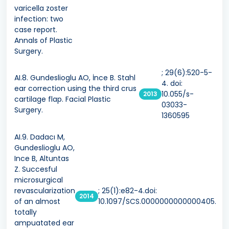
varicella zoster
infection: two
case report.
Annals of Plastic
Surgery.
; 29(6):520-5-
AI.8. Gundeslioglu AO, İnce B. Stahl
4. doi:
ear correction using the third crus
10.055/s-
2013
cartilage flap. Facial Plastic
03033-
Surgery.
1360595
AI.9. Dadacı M,
Gundeslioglu AO,
Ince B, Altuntas
Z. Succesful
microsurgical
revascularization
; 25(1):e82-4.doi:
2014
of an almost
10.1097/SCS.0000000000000405.
totally
ampuatated ear