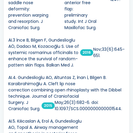
saddle nose
anterior free
deformity:
flap:
prevention warping
preliminary
and resorption. J
study. Int J Oral
Craniofac Surg.
Maxillofac Surg.
AI.3 İnce B, Bilgen F, Gundeslioglu
AÖ, Dadacı M, Kozacıoğlu S. Use of
Nov;33(6):645-
systemic rosmarinus officinalis to
2016
651.
enhance the survival of random-
pattern skin flaps. Balkan Med J.
AI.4. Gundeslioglu AO, Altuntas Z, İnan İ, Bilgen B.
Karaibrahimoğlu A. Cleft lip nose
correction combining open rhinoplasty with the Dibbel
technique. Journal of Craniofacial
Surgery. J
May;26(3):682-6. doi:
2015
Craniofac Surg.
10.1097/SCS.0000000000001544.
AI.5. Kılıcaslan A, Erol A, Gundeslioglu
AO, Topal A. Airway management