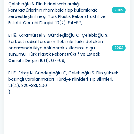
Çelebioğlu S. Elin birinci web aralığı
kontraktürlerinin rhomboid flep kullanılarak
2002
serbestleştirilmeşi. Türk Plastik Rekonstrüktif ve
Estetik Cerrahi Dergisi. 10(2): 94-97,
BI.18. Karamürsel S, Gündeşlioğlu O, Çelebioğlu S.
Serbest radial forearm flebin iki farkli defektin
onarımında ikiye bölünerek kullanımı: olgu
2002
sunumu. Türk Plastik Rekonstrüktif ve Estetik
Cerrahi Dergisi 10(1): 67-69,
BI.19. Ertaş N, Gündeşlioğlu O, Celebioğlu S. Elin yüksek
basınçlı yaralanmaları. Türkiye Klinikleri Tıp Bilimleri,
21(4), 329-331, 200
)