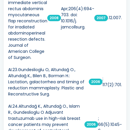
immediate vertical
rectus abdominis
Apr;206(4):694-
myocutaneous
703. doi:
.12.007.
2008
2007
flap reconstruction
10.1016/j.
for irradiated
jamcollsurg.
abdominoperineal
resection defects.
Journal of
American College
of Surgeon.
AI.23.Gundeslioglu O, Altundağ O.,
Altundağ K., Bilen B., Borman H.:
;
Lactation, galactorrhea and timing of
2006
117(2):701.
reduction mammaplasty. Plastic and
Reconstructive Surg.
AI.24.Altundağ K., Altundağ O., Islam
R., Gundeslioglu O Adjuvant
trastuzumab use in high-risk breast
;
cancer patients may prevent
66(5):1045-
2006