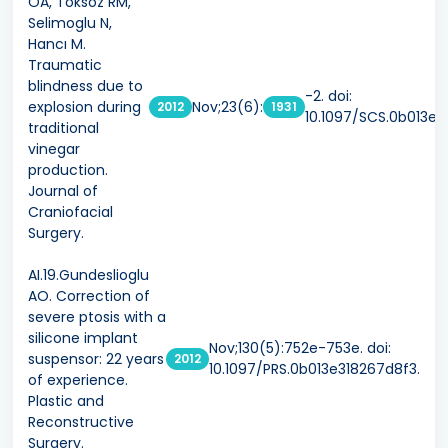
OA, Toksöz RM,
Selimoglu N,
Hancı M.
Traumatic
blindness due to
-2. doi:
explosion during
Nov;23(6):
2012
1931
10.1097/SCS.0b013e
traditional
vinegar
production.
Journal of
Craniofacial
Surgery.
AI.19.Gundeslioglu
AO. Correction of
severe ptosis with a
silicone implant
Nov;130(5):752e-753e. doi:
suspensor: 22 years
2012
10.1097/PRS.0b013e318267d8f3.
of experience.
Plastic and
Reconstructive
Surgery.