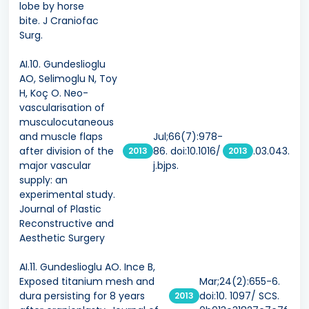
lobe by horse
bite. J Craniofac
Surg.
AI.10. Gundeslioglu
AO, Selimoglu N, Toy
H, Koç O. Neo-
vascularisation of
musculocutaneous
and muscle flaps
Jul;66(7):978-
after division of the
86. doi:10.1016/
.03.043.
2013
2013
major vascular
j.bjps.
supply: an
experimental study.
Journal of Plastic
Reconstructive and
Aesthetic Surgery
AI.11. Gundeslioglu AO. Ince B,
Exposed titanium mesh and
Mar;24(2):655-6.
dura persisting for 8 years
doi:10. 1097/ SCS.
2013