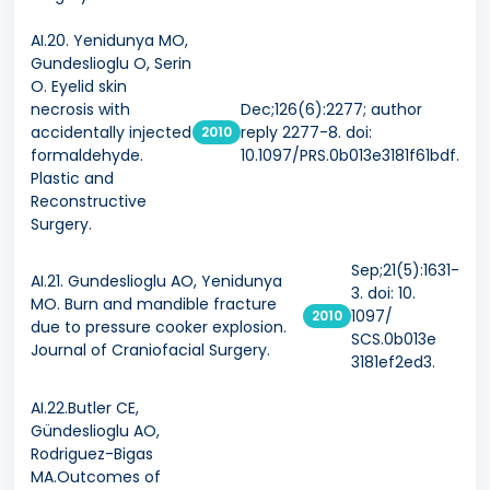
AI.20. Yenidunya MO,
Gundeslioglu O, Serin
O. Eyelid skin
necrosis with
Dec;126(6):2277; author
accidentally injected
reply 2277-8. doi:
2010
formaldehyde.
10.1097/PRS.0b013e3181f61bdf.
Plastic and
Reconstructive
Surgery.
Sep;21(5):1631-
AI.21. Gundeslioglu AO, Yenidunya
3. doi: 10.
MO. Burn and mandible fracture
1097/
2010
due to pressure cooker explosion.
SCS.0b013e
Journal of Craniofacial Surgery.
3181ef2ed3.
AI.22.Butler CE,
Gündeslioglu AO,
Rodriguez-Bigas
MA.Outcomes of