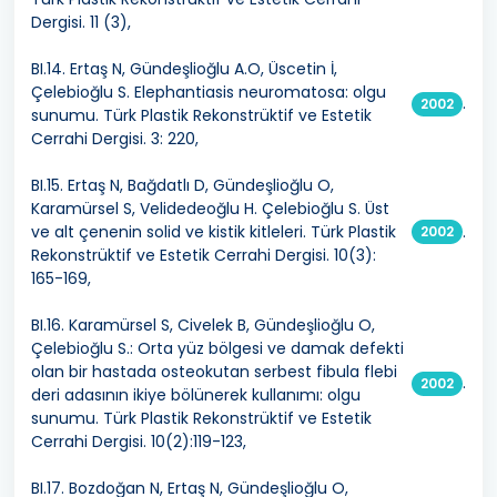
Dergisi. 11 (3),
BI.14. Ertaş N, Gündeşlioğlu A.O, Üscetin İ,
Çelebioğlu S. Elephantiasis neuromatosa: olgu
.
2002
sunumu. Türk Plastik Rekonstrüktif ve Estetik
Cerrahi Dergisi. 3: 220,
BI.15. Ertaş N, Bağdatlı D, Gündeşlioğlu O,
Karamürsel S, Velidedeoğlu H. Çelebioğlu S. Üst
ve alt çenenin solid ve kistik kitleleri. Türk Plastik
.
2002
Rekonstrüktif ve Estetik Cerrahi Dergisi. 10(3):
165-169,
BI.16. Karamürsel S, Civelek B, Gündeşlioğlu O,
Çelebioğlu S.: Orta yüz bölgesi ve damak defekti
olan bir hastada osteokutan serbest fibula flebi
.
2002
deri adasının ikiye bölünerek kullanımı: olgu
sunumu. Türk Plastik Rekonstrüktif ve Estetik
Cerrahi Dergisi. 10(2):119-123,
BI.17. Bozdoğan N, Ertaş N, Gündeşlioğlu O,