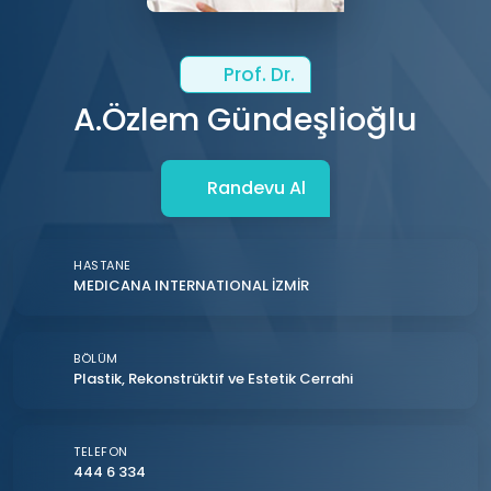
Prof. Dr.
A.Özlem Gündeşlioğlu
Randevu Al
HASTANE
MEDICANA INTERNATIONAL İZMİR
BÖLÜM
Plastik, Rekonstrüktif ve Estetik Cerrahi
TELEFON
444 6 334