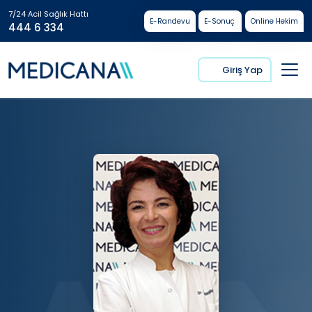
7/24 Acil Sağlık Hattı
E-Randevu
E-Sonuç
Online Hekim
444 6 334
Giriş Yap