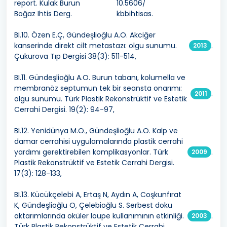
report. Kulak Burun
10.5606/
Boğaz Ihtis Derg.
kbbihtisas.
BI.10. Özen E.Ç, Gündeşlioğlu A.O. Akciğer
kanserinde direkt cilt metastazı: olgu sunumu.
.
2013
Çukurova Tıp Dergisi 38(3): 511-514,
BI.11. Gündeşlioğlu A.O. Burun tabanı, kolumella ve
membranöz septumun tek bir seansta onarımı:
.
2011
olgu sunumu. Türk Plastik Rekonstrüktif ve Estetik
Cerrahi Dergisi. 19(2): 94-97,
BI.12. Yenidünya M.O., Gündeşlioğlu A.O. Kalp ve
damar cerrahisi uygulamalarında plastik cerrahi
yardımı gerektirebilen komplikasyonlar. Türk
.
2009
Plastik Rekonstrüktif ve Estetik Cerrahi Dergisi.
17(3): 128-133,
BI.13. Kücükçelebi A, Ertaş N, Aydın A, Coşkunfırat
K, Gündeşlioğlu O, Çelebioğlu S. Serbest doku
aktarımlarında oküler loupe kullanımının etkinliği.
.
2003
Türk Plastik Rekonstrüktif ve Estetik Cerrahi