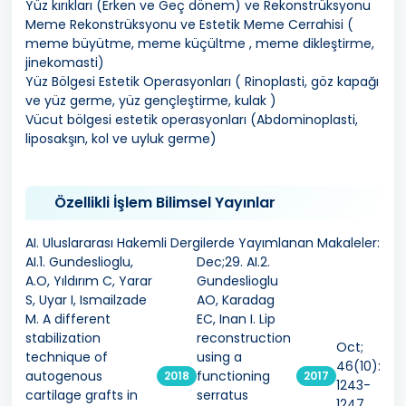
Yüz kırıkları (Erken ve Geç dönem) ve Rekonstrüksyonu
Meme Rekonstrüksyonu ve Estetik Meme Cerrahisi (
meme büyütme, meme küçültme , meme dikleştirme,
jinekomasti)
Yüz Bölgesi Estetik Operasyonları ( Rinoplasti, göz kapağı
ve yüz germe, yüz gençleştirme, kulak )
Vücut bölgesi estetik operasyonları (Abdominoplasti,
liposakşın, kol ve uyluk germe)
Özellikli İşlem Bilimsel Yayınlar
AI. Uluslararası Hakemli Dergilerde Yayımlanan Makaleler:
AI.1. Gundeslioglu,
Dec;29. AI.2.
A.O, Yıldırım C, Yarar
Gundeslioglu
S, Uyar I, Ismailzade
AO, Karadag
M. A different
EC, Inan I. Lip
stabilization
reconstruction
Oct;
technique of
using a
46(10):
autogenous
functioning
2018
2017
1243-
cartilage grafts in
serratus
1247.