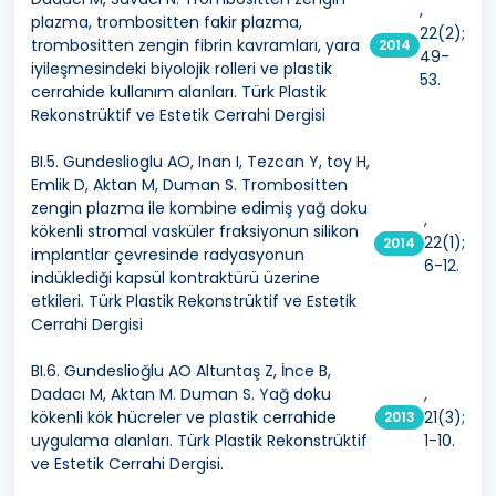
,
plazma, trombositten fakir plazma,
22(2);
trombositten zengin fibrin kavramları, yara
2014
49-
iyileşmesindeki biyolojik rolleri ve plastik
53.
cerrahide kullanım alanları. Türk Plastik
Rekonstrüktif ve Estetik Cerrahi Dergisi
BI.5. Gundeslioglu AO, Inan I, Tezcan Y, toy H,
Emlik D, Aktan M, Duman S. Trombositten
zengin plazma ile kombine edimiş yağ doku
,
kökenli stromal vasküler fraksiyonun silikon
22(1);
2014
implantlar çevresinde radyasyonun
6-12.
indüklediği kapsül kontraktürü üzerine
etkileri. Türk Plastik Rekonstrüktif ve Estetik
Cerrahi Dergisi
BI.6. Gundeslioğlu AO Altuntaş Z, İnce B,
Dadacı M, Aktan M. Duman S. Yağ doku
,
kökenli kök hücreler ve plastik cerrahide
21(3);
2013
uygulama alanları. Türk Plastik Rekonstrüktif
1-10.
ve Estetik Cerrahi Dergisi.