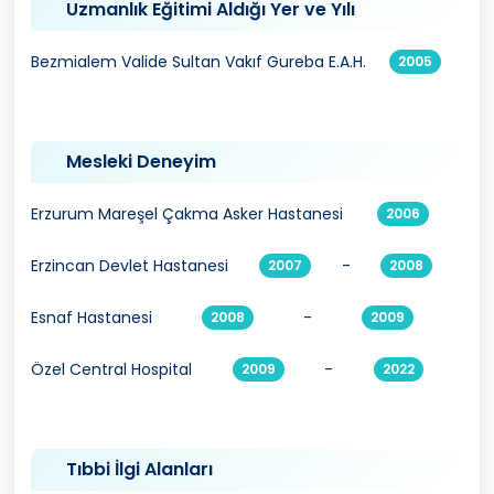
Uzmanlık Eğitimi Aldığı Yer ve Yılı
Bezmialem Valide Sultan Vakıf Gureba E.A.H.
2005
Mesleki Deneyim
Erzurum Mareşel Çakma Asker Hastanesi
2006
Erzincan Devlet Hastanesi
-
2007
2008
Esnaf Hastanesi
-
2008
2009
Özel Central Hospital
-
2009
2022
Tıbbi İlgi Alanları