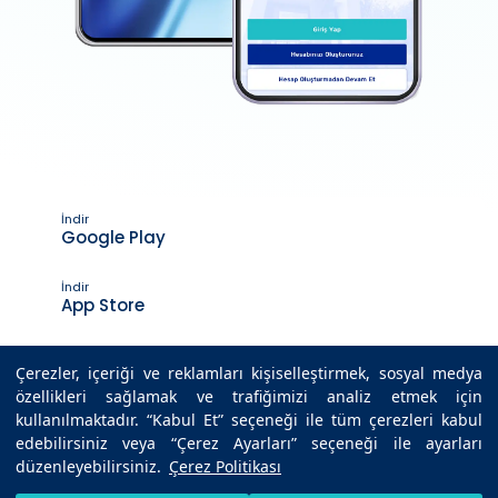
İndir
Google Play
İndir
App Store
Çerezler, içeriği ve reklamları kişiselleştirmek, sosyal medya
özellikleri sağlamak ve trafiğimizi analiz etmek için
Son Güncelleme Tarihi : 13.04.2023 17:01
kullanılmaktadır. “Kabul Et” seçeneği ile tüm çerezleri kabul
edebilirsiniz veya “Çerez Ayarları” seçeneği ile ayarları
düzenleyebilirsiniz.
Çerez Politikası
© 2025 Medicana Sağlık Grubu. Tüm hakları saklıdır.