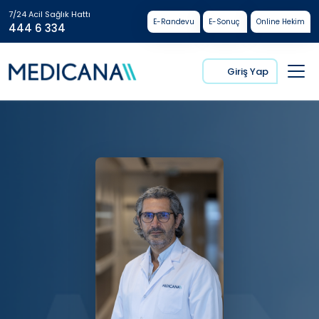
7/24 Acil Sağlık Hattı
E-Randevu
E-Sonuç
Online Hekim
444 6 334
Giriş Yap