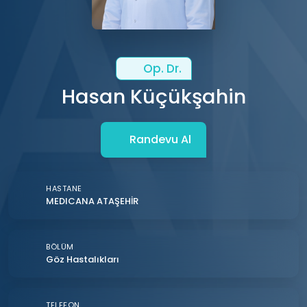
Op. Dr.
Hasan Küçükşahin
Randevu Al
HASTANE
MEDICANA ATAŞEHİR
BÖLÜM
Göz Hastalıkları
TELEFON