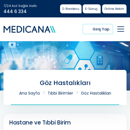
7/24 Acil Sağlık Hattı
E-Randevu
E-Sonuç
Online Hekim
444 6 334
Giriş Yap
Göz Hastalıkları
Ana Sayfa
Tıbbi Birimler
Göz Hastalıkları
Hastane ve Tıbbi Birim