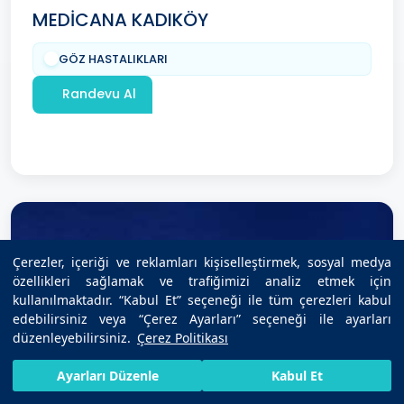
MEDİCANA KADIKÖY
GÖZ HASTALIKLARI
Randevu Al
Çerezler, içeriği ve reklamları kişiselleştirmek, sosyal medya
özellikleri sağlamak ve trafiğimizi analiz etmek için
kullanılmaktadır. “Kabul Et” seçeneği ile tüm çerezleri kabul
edebilirsiniz veya “Çerez Ayarları” seçeneği ile ayarları
düzenleyebilirsiniz.
Çerez Politikası
HIZLI RANDEVU AL
SIZI ARAYALIM
BIZE ULAŞIN
Ayarları Düzenle
Kabul Et