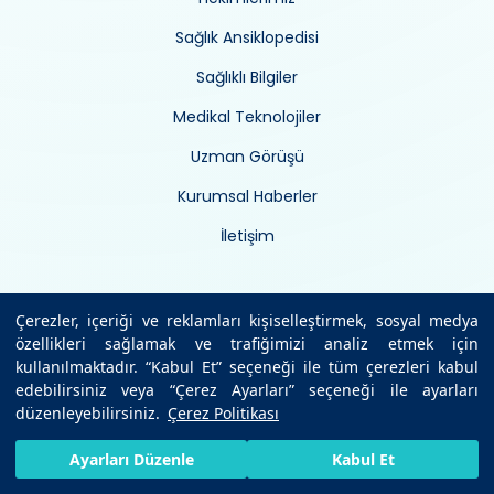
Sağlık Ansiklopedisi
Sağlıklı Bilgiler
Medikal Teknolojiler
Uzman Görüşü
Kurumsal Haberler
İletişim
Kurumsal
Çerezler, içeriği ve reklamları kişiselleştirmek, sosyal medya
özellikleri sağlamak ve trafiğimizi analiz etmek için
kullanılmaktadır. “Kabul Et” seçeneği ile tüm çerezleri kabul
İnsan kaynakları
edebilirsiniz veya “Çerez Ayarları” seçeneği ile ayarları
düzenleyebilirsiniz.
Çerez Politikası
Vizyon/misyon
HIZLI RANDEVU AL
SIZI ARAYALIM
BIZE ULAŞIN
Ayarları Düzenle
Kabul Et
Yatırımlarımız