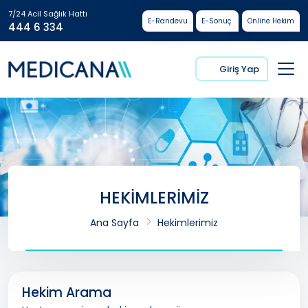
7/24 Acil Sağlık Hattı
E-Randevu
E-Sonuç
Online Hekim
444 6 334
Giriş Yap
HEKİMLERİMİZ
Ana Sayfa
Hekimlerimiz
Hekim Arama