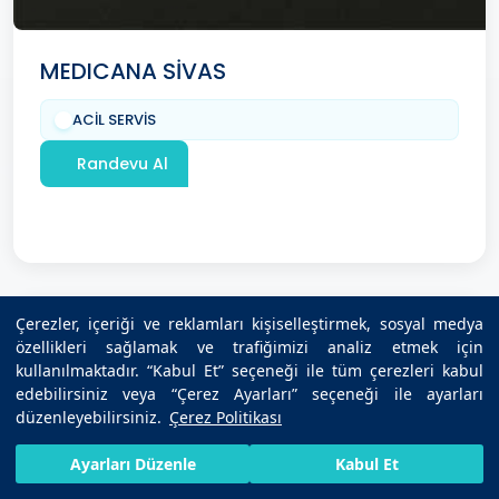
MEDICANA SİVAS
ACİL SERVİS
Randevu Al
Çerezler, içeriği ve reklamları kişiselleştirmek, sosyal medya
özellikleri sağlamak ve trafiğimizi analiz etmek için
kullanılmaktadır. “Kabul Et” seçeneği ile tüm çerezleri kabul
edebilirsiniz veya “Çerez Ayarları” seçeneği ile ayarları
düzenleyebilirsiniz.
Çerez Politikası
HIZLI RANDEVU AL
SIZI ARAYALIM
BIZE ULAŞIN
Ayarları Düzenle
Kabul Et