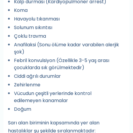
Kalp durması (Kardiyopulmoner arrest)
Koma
Havayolu tıkanması
Solunum sıkıntısı
Çoklu travma
Anafilaksi (Sonu ölüme kadar varabilen alerjik
şok)
Febril konvulsiyon (Özellikle 3-5 yaş arası
çocuklarda sık görülmektedir)
Ciddi ağrılı durumlar
Zehirlenme
Vücudun çeşitli yerlerinde kontrol
edilemeyen kanamalar
Doğum
Sarı alan biriminin kapsamında yer alan
hastalıklar şu şekilde sıralanmaktadır: