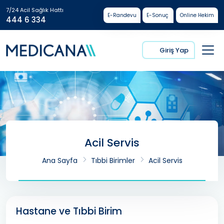
7/24 Acil Sağlık Hattı
E-Randevu
E-Sonuç
Online Hekim
444 6 334
Giriş Yap
Acil Servis
Ana Sayfa
Tıbbi Birimler
Acil Servis
Hastane ve Tıbbi Birim