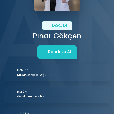
Doç. Dr.
Pınar Gökçen
Randevu Al
HASTANE
MEDICANA ATAŞEHİR
BÖLÜM
Gastroenteroloji
TELEFON