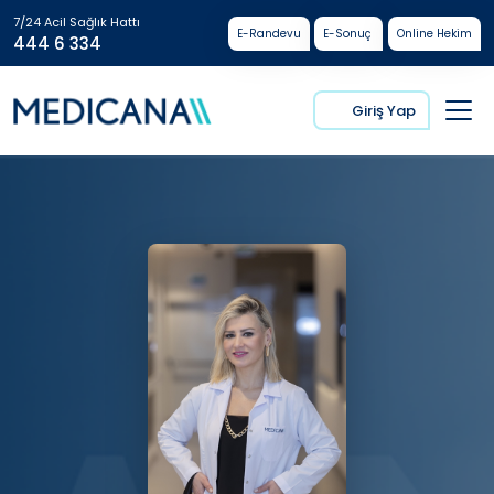
7/24 Acil Sağlık Hattı
E-Randevu
E-Sonuç
Online Hekim
444 6 334
Giriş Yap