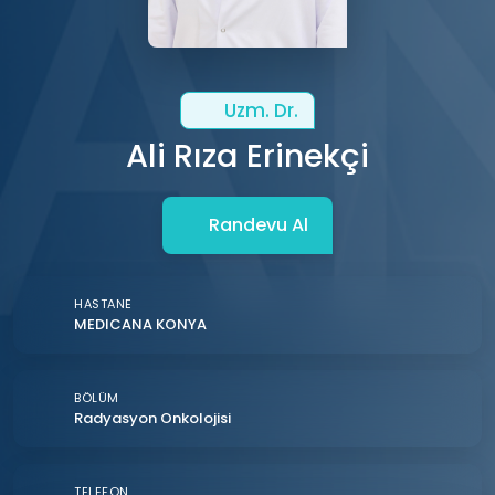
Uzm. Dr.
Ali Rıza Erinekçi
Randevu Al
HASTANE
MEDICANA KONYA
BÖLÜM
Radyasyon Onkolojisi
TELEFON