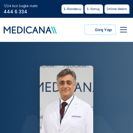
7/24 Acil Sağlık Hattı
E-Randevu
E-Sonuç
Online Hekim
444 6 334
Giriş Yap