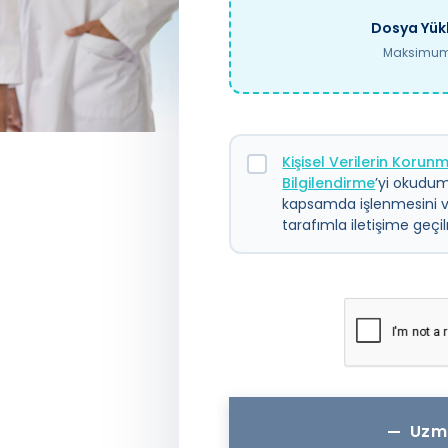
Dosya Yükl
Maksimum 
Kişisel Verilerin Koru
Bilgilendirme
’yi okudum.
kapsamda işlenmesini 
tarafımla iletişime geç
Uzm