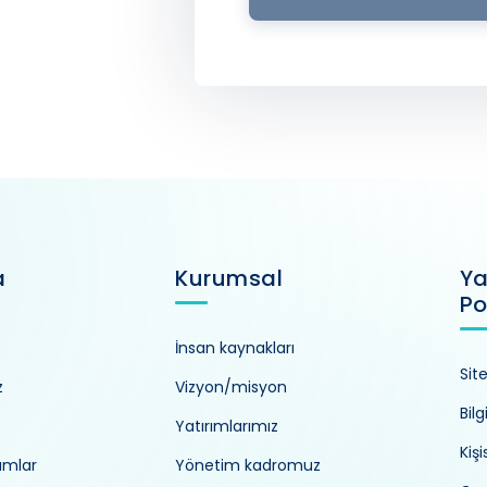
a
Kurumsal
Ya
Po
İnsan kaynakları
Sit
z
Vizyon/misyon
Bilg
Yatırımlarımız
Kiş
umlar
Yönetim kadromuz