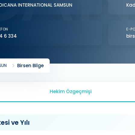
DICANA INTERNATIONAL SAMSUN
Kad
EFON
E-P
4 6 334
bir
SUN
Birsen Bilge
Hekim Özgeçmişi
si ve Yılı