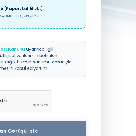
e (Rapor, tahlil vb.)
40MB - PDF, JPG, PNG
nması Kanunu
uyarınca ilgili
 Kişisel verilerimin belirtilen
ve sağlık hizmet sunumu amacıyla
ilmesini kabul ediyorum.
an Görüşü İste