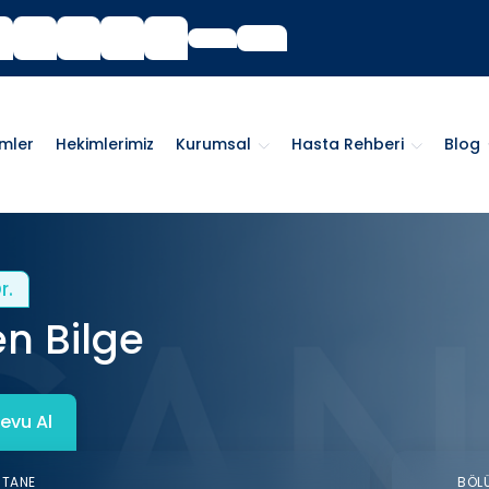
imler
Hekimlerimiz
Kurumsal
Hasta Rehberi
Blog
r.
en Bilge
evu Al
STANE
BÖL