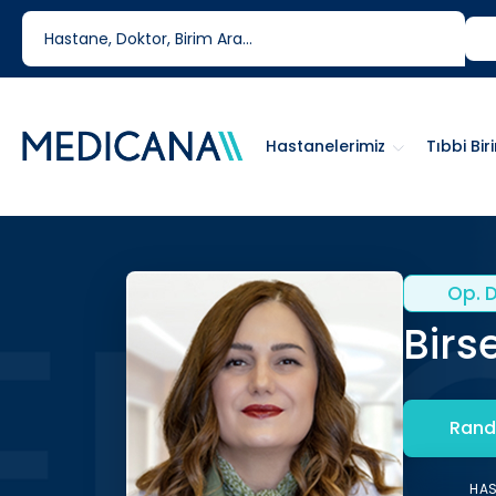
444 6 334
0850 460 6334
Hastanelerimiz
Tıbbi Bir
Op. D
Birs
Rand
HA