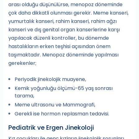
arası olduğu düşünülürse, menopoz döneminde
çok daha dikkatli olunması gerekir. Meme kanseri,
yumurtalık kanseri, rahim kanseri, rahim ağzı
kanseri ve dış genital organ kanserlerine karşı
yapılacak düzenli kontroller, bu dönemde
hastalıkların erken teşhisi açısından önem
taşımaktadır. Menopoz döneminde yapılması
gerekenler;
Periyodik jinekolojik muayene,
Kemik yoğunluğu ölçümü-65 yaş sonrası
tarama,
Meme ultrasonu ve Mammografi,
Gerekli ise hormon replasman tedavisi.
Pediatrik ve Ergen Jinekoloji
Kız çocukları ile genç kızların jinekolojik sorunları