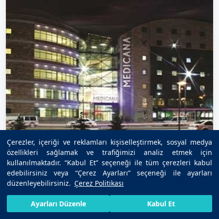
Çerezler, içeriği ve reklamları kişiselleştirmek, sosyal medya
özellikleri sağlamak ve trafiğimizi analiz etmek için
kullanılmaktadır. “Kabul Et” seçeneği ile tüm çerezleri kabul
edebilirsiniz veya “Çerez Ayarları” seçeneği ile ayarları
düzenleyebilirsiniz.
Çerez Politikası
HIZLI RANDEVU AL
SIZI ARAYALIM
BIZE ULAŞIN
Ayarları Düzenle
Kabul Et