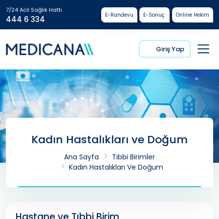
7/24 Acil Sağlık Hattı
E-Randevu
E-Sonuç
Online Hekim
444 6 334
Giriş Yap
Kadın Hastalıkları ve Doğum
Ana Sayfa
Tıbbi Birimler
Kadın Hastalıkları Ve Doğum
Hastane ve Tıbbi Birim